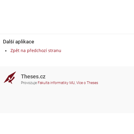
Další aplikace
Zpět na předchozí stranu
Theses.cz
Provozuje
Fakulta informatiky MU
,
Více o Theses
Potřebujete poradit?
Zapojené školy
theses@fi.muni.cz
Správci zapojených škol