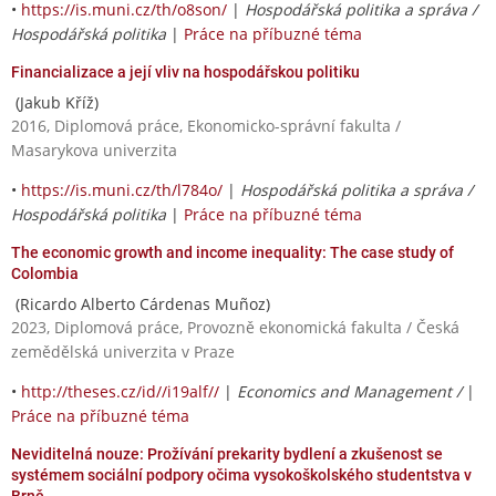
•
https://is.muni.cz/th/o8son/
|
Hospodářská politika a správa /
Hospodářská politika
|
Práce na příbuzné téma
Financializace a její vliv na hospodářskou politiku
(Jakub Kříž)
2016, Diplomová práce, Ekonomicko-správní fakulta /
Masarykova univerzita
•
https://is.muni.cz/th/l784o/
|
Hospodářská politika a správa /
Hospodářská politika
|
Práce na příbuzné téma
The economic growth and income inequality: The case study of
Colombia
(Ricardo Alberto Cárdenas Muñoz)
2023, Diplomová práce, Provozně ekonomická fakulta / Česká
zemědělská univerzita v Praze
•
http://theses.cz/id//i19alf//
|
Economics and Management /
|
Práce na příbuzné téma
Neviditelná nouze: Prožívání prekarity bydlení a zkušenost se
systémem sociální podpory očima vysokoškolského studentstva v
Brně