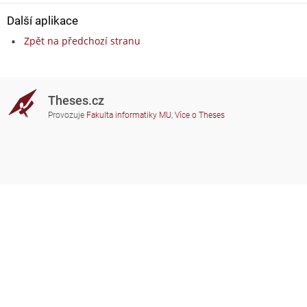
Další aplikace
Zpět na předchozí stranu
Theses.cz
Provozuje
Fakulta informatiky MU
,
Více o Theses
Potřebujete poradit?
Zapojené školy
theses@fi.muni.cz
Správci zapojených škol
Nápověda
Soukromí
Často kladené dotazy
Přístupnost
Zobrazit klasickou verzi