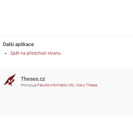
Další aplikace
Zpět na předchozí stranu
Theses.cz
Provozuje
Fakulta informatiky MU
,
Více o Theses
Potřebujete poradit?
Zapojené školy
theses@fi.muni.cz
Správci zapojených škol