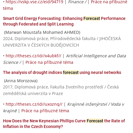
•
https://vskp.vse.cz/eid/94719
|
Finance /
|
Práce na příbuzné
téma
Smart Grid Energy Forecasting: Enhancing
Forecast
Performance
through Federated and Split Learning
(Marwan Moustafa Mohamed AHMED)
2024, Diplomová práce, Přírodovědecká fakulta / JIHOČESKÁ
UNIVERZITA V ČESKÝCH BUDĚJOVICÍCH
•
http://theses.cz/id//x4ubkf//
|
Artificial Intelligence and Data
Science /
|
Práce na příbuzné téma
The analysis of drought indices
forecast
using neural networks
(Anna Morozova)
2017, Diplomová práce, Fakulta životního prostředí / Česká
zemědělská univerzita v Praze
•
http://theses.cz/id//uxoznq//
|
Krajinné inženýrství / Voda v
krajině
|
Práce na příbuzné téma
How Does the New Keynesian Phillips Curve
Forecast
the Rate of
Inflation in the Czech Economy?