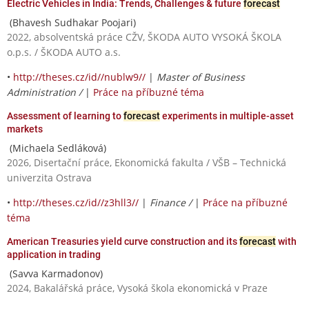
Electric Vehicles in India: Trends, Challenges & future
forecast
(Bhavesh Sudhakar Poojari)
2022, absolventská práce CŽV, ŠKODA AUTO VYSOKÁ ŠKOLA
o.p.s. / ŠKODA AUTO a.s.
•
http://theses.cz/id//nublw9//
|
Master of Business
Administration /
|
Práce na příbuzné téma
Assessment of learning to
forecast
experiments in multiple-asset
markets
(Michaela Sedláková)
2026, Disertační práce, Ekonomická fakulta / VŠB – Technická
univerzita Ostrava
•
http://theses.cz/id//z3hll3//
|
Finance /
|
Práce na příbuzné
téma
American Treasuries yield curve construction and its
forecast
with
application in trading
(Savva Karmadonov)
2024, Bakalářská práce, Vysoká škola ekonomická v Praze