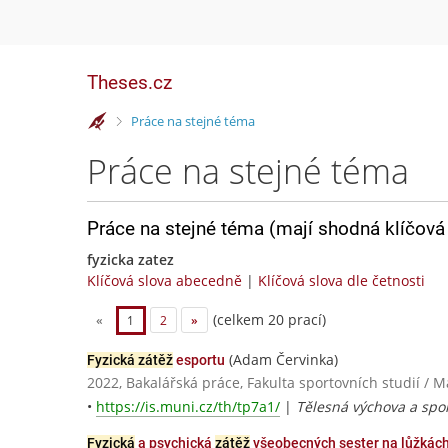
Theses.cz
>
Práce na stejné téma
Práce na stejné téma
Práce na stejné téma (mají shodná klíčová 
fyzicka zatez
Klíčová slova abecedně
|
Klíčová slova dle četnosti
(celkem 20 prací)
«
1
2
»
(Adam Červinka)
Fyzická zátěž
esportu
2022, Bakalářská práce, Fakulta sportovních studií / 
•
https://is.muni.cz/th/tp7a1/
|
Tělesná výchova a spo
Fyzická
a psychická
zátěž
všeobecných sester na lůžkác