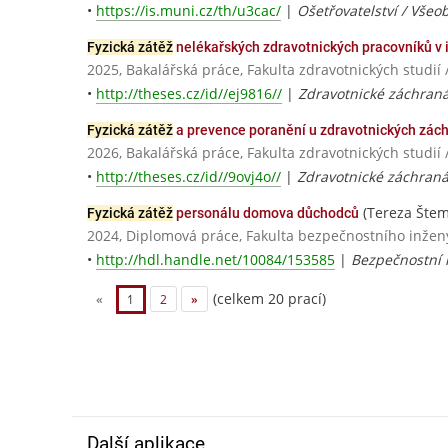
•
https://is.muni.cz/th/u3cac/
|
Ošetřovatelství / Všeo
Fyzická zátěž
nelékařských zdravotnických pracovníků v i
2025, Bakalářská práce, Fakulta zdravotnických studií 
•
http://theses.cz/id//ej9816//
|
Zdravotnické záchraná
Fyzická zátěž
a prevence poranění u zdravotnických zác
2026, Bakalářská práce, Fakulta zdravotnických stu
•
http://theses.cz/id//9ovj4o//
|
Zdravotnické záchraná
(Tereza Šte
Fyzická zátěž
personálu domova důchodců
2024, Diplomová práce, Fakulta bezpečnostního inžený
•
http://hdl.handle.net/10084/153585
|
Bezpečnostní i
(celkem 20 prací)
«
1
2
»
Další aplikace