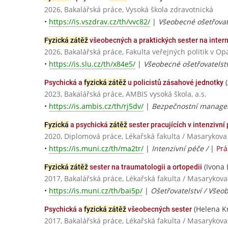
2026, Bakalářská práce, Vysoká škola zdravotnická
•
https://is.vszdrav.cz/th/vvc82/
|
Všeobecné ošetřovat
Fyzická zátěž
všeobecných a praktických sester na intern
2026, Bakalářská práce, Fakulta veřejných politik v Op
•
https://is.slu.cz/th/x84e5/
|
Všeobecné ošetřovatelstv
(
Psychická a
fyzická zátěž
u policistů zásahové jednotky
2023, Bakalářská práce, AMBIS vysoká škola, a.s.
•
https://is.ambis.cz/th/rj5dv/
|
Bezpečnostní manage
Fyzická
a psychická
zátěž
sester pracujících v intenzivní 
2020, Diplomová práce, Lékařská fakulta / Masarykova
•
https://is.muni.cz/th/ma2tr/
|
Intenzivní péče /
|
Prá
(Ivona 
Fyzická zátěž
sester na traumatologii a ortopedii
2017, Bakalářská práce, Lékařská fakulta / Masarykova
•
https://is.muni.cz/th/bai5p/
|
Ošetřovatelství / Všeo
(Helena Kr
Psychická a
fyzická zátěž
všeobecných sester
2017, Bakalářská práce, Lékařská fakulta / Masarykova