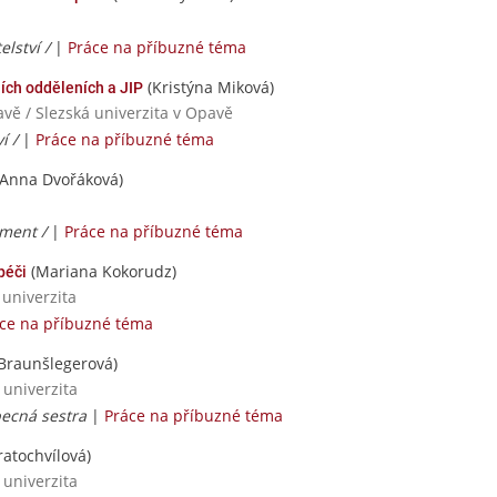
elství /
|
Práce na příbuzné téma
(Kristýna Miková)
ích odděleních a JIP
avě / Slezská univerzita v Opavě
í /
|
Práce na příbuzné téma
Anna Dvořáková)
ment /
|
Práce na příbuzné téma
(Mariana Kokorudz)
péči
 univerzita
ce na příbuzné téma
Braunšlegerová)
 univerzita
becná sestra
|
Práce na příbuzné téma
atochvílová)
 univerzita