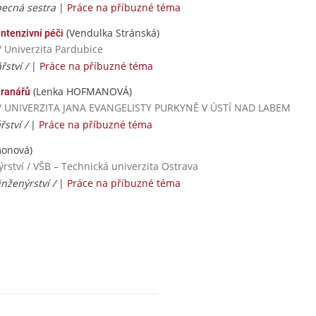
becná sestra
|
Práce na příbuzné téma
(Vendulka Stránská)
ntenzivní péči
/ Univerzita Pardubice
řství /
|
Práce na příbuzné téma
(Lenka HOFMANOVÁ)
hranářů
dií / UNIVERZITA JANA EVANGELISTY PURKYNĚ V ÚSTÍ NAD LABEM
řství /
|
Práce na příbuzné téma
monová)
rství / VŠB – Technická univerzita Ostrava
nženýrství /
|
Práce na příbuzné téma