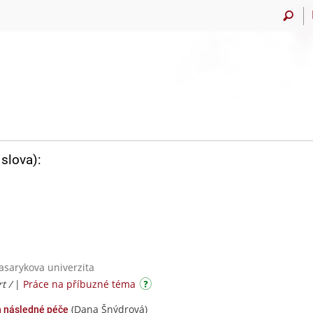
slova):
Masarykova univerzita
rt /
|
Práce na příbuzné téma
(Dana Šnýdrová)
h následné péče