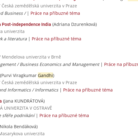
/ Česká zemědělská univerzita v Praze
nd Business /
|
Práce na příbuzné téma
(Adriana Dzurenková)
 a Post-independence India
va univerzita
yk a literatura
|
Práce na příbuzné téma
/ Mendelova univerzita v Brně
gement / Business Economics and Management
|
Práce na příbuz
(Purvi Viragkumar
Gandhi
)
/ Česká zemědělská univerzita v Praze
nd Informatics / Informatics
|
Práce na příbuzné téma
(Jana KUNDRÁTOVÁ)
a
VSKÁ UNIVERZITA V OSTRAVĚ
ve sféře podnikání
|
Práce na příbuzné téma
Nikola Bendáková)
Masarykova univerzita