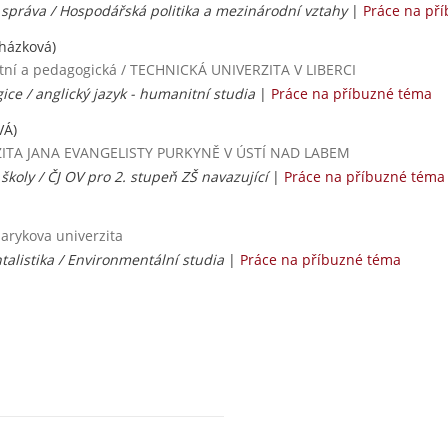
 správa / Hospodářská politika a mezinárodní vztahy
|
Práce na př
házková)
itní a pedagogická / TECHNICKÁ UNIVERZITA V LIBERCI
ice / anglický jazyk - humanitní studia
|
Práce na příbuzné téma
VÁ)
ERZITA JANA EVANGELISTY PURKYNĚ V ÚSTÍ NAD LABEM
 školy / ČJ OV pro 2. stupeň ZŠ navazující
|
Práce na příbuzné téma
sarykova univerzita
listika / Environmentální studia
|
Práce na příbuzné téma