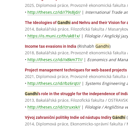
2025, Diplomová práce, Provozně ekonomická fakulta 
•
http://theses.cz/id//79s8jd//
|
International Trade a
The Ideologies of
Gandhi
and Nehru and their Vision for
2014, Bakalářská práce, Filozofická fakulta / Masaryko
•
https://is.muni.cz/th/ak81x/
|
Filologie / Anglický jaz
(Rishabh
Gandhi
)
Income tax evasions in India
2018, Bakalářská práce, Provozně ekonomická fakulta 
•
http://theses.cz/id//x8km77//
|
Economics and Mana
Project management techniques for web-based projects
2021, Diplomová práce, Provozně ekonomická fakulta 
•
http://theses.cz/id//bz6rqt//
|
Systems Engineering a
Gandhi
's role in the struggle for the independence of Indi
2013, Bakalářská práce, Filozofická fakulta / OSTRA
•
http://theses.cz/id//zruxsk//
|
Filologie / Angličtina 
(
Vývoj zahraniční politiky Indie od nástupu Indíry
Gándhí
2014, Diplomová práce, Ekonomicko-správní fakulta / 