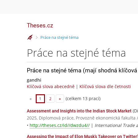
Theses.cz
>
Práce na stejné téma
Práce na stejné téma
Práce na stejné téma (mají shodná klíčová 
gandhi
Klíčová slova abecedně
|
Klíčová slova dle četnosti
(celkem 13 prací)
«
1
2
»
(D
Assessment and Insights into the Indian Stock Market
2025, Diplomová práce, Provozně ekonomická fakulta 
•
http://theses.cz/id//dwzdu4//
|
International Trade 
Assessing the Impact of Elon Musk’s Takeover on Twitter