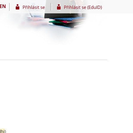
EN
Přihlásit se
Přihlásit se (EduID)
hi
)