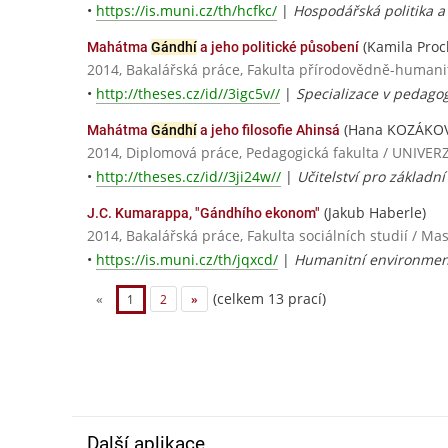
•
https://is.muni.cz/th/hcfkc/
|
Hospodářská politika a
(Kamila Proc
Mahátma
Gándhí
a jeho politické působení
2014, Bakalářská práce, Fakulta přírodovědně-human
•
http://theses.cz/id//3igc5v//
|
Specializace v pedagog
(Hana KOZÁKO
Mahátma
Gándhí
a jeho filosofie Ahinsá
2014, Diplomová práce, Pedagogická fakulta / UNIV
•
http://theses.cz/id//3ji24w//
|
Učitelství pro základní
(Jakub Haberle)
J.C. Kumarappa, "Gándhího ekonom"
2014, Bakalářská práce, Fakulta sociálních studií / Ma
•
https://is.muni.cz/th/jqxcd/
|
Humanitní environmenta
(celkem 13 prací)
«
1
2
»
Další aplikace