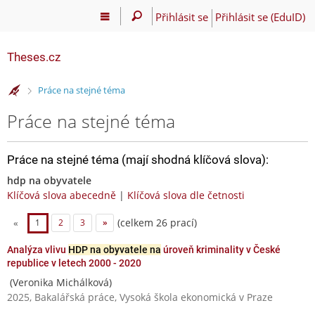
Přihlásit se
Přihlásit se (EduID)
Theses.cz
>
Práce na stejné téma
Práce na stejné téma
Práce na stejné téma (mají shodná klíčová slova):
hdp na obyvatele
Klíčová slova abecedně
|
Klíčová slova dle četnosti
(celkem 26 prací)
«
1
2
3
»
Analýza vlivu
HDP na obyvatele na
úroveň kriminality v České
republice v letech 2000 - 2020
(Veronika Michálková)
2025, Bakalářská práce, Vysoká škola ekonomická v Praze