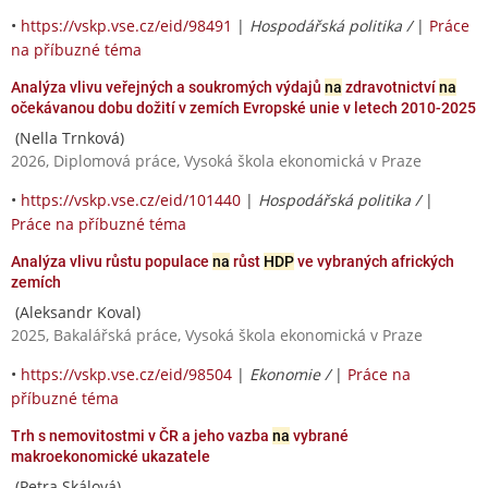
•
https://vskp.vse.cz/eid/98491
|
Hospodářská politika /
|
Práce
na příbuzné téma
Analýza vlivu veřejných a soukromých výdajů
na
zdravotnictví
na
očekávanou dobu dožití v zemích Evropské unie v letech 2010-2025
(Nella Trnková)
2026, Diplomová práce, Vysoká škola ekonomická v Praze
•
https://vskp.vse.cz/eid/101440
|
Hospodářská politika /
|
Práce na příbuzné téma
Analýza vlivu růstu populace
na
růst
HDP
ve vybraných afrických
zemích
(Aleksandr Koval)
2025, Bakalářská práce, Vysoká škola ekonomická v Praze
•
https://vskp.vse.cz/eid/98504
|
Ekonomie /
|
Práce na
příbuzné téma
Trh s nemovitostmi v ČR a jeho vazba
na
vybrané
makroekonomické ukazatele
(Petra Skálová)