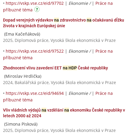
•
https://vskp.vse.cz/eid/97702
|
Ekonomie /
|
Práce na
příbuzné téma
Dopad verejných výdavkov
na
zdravotníctvo
na
očakávanú dĺžku
života v krajinách Európskej únie
(Ema Kačeňáková)
2025, Diplomová práce, Vysoká škola ekonomická v Praze
•
https://vskp.vse.cz/eid/97522
|
Ekonomie /
|
Práce na
příbuzné téma
Zhodnocení vlivu zavedení EET
na HDP
České republiky
(Miroslav Hrdlička)
2024, Bakalářská práce, Vysoká škola ekonomická v Praze
•
https://vskp.vse.cz/eid/94694
|
Ekonomie /
|
Práce na
příbuzné téma
Vliv vládních výdajů
na
vzdělání
na
ekonomiku České republiky v
letech 2000 až 2024
(Simona Pisková)
2025, Diplomová práce, Vysoká škola ekonomická v Praze