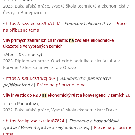
2023, Bakalářská práce, Vysoká škola technická a ekonomická v
Českých Budějovicích
•
https://is.vstecb.cz/th/ctilf/
|
Podniková ekonomika /
|
Práce
na příbuzné téma
Vliv přímých zahraničních investic
na
zvolené ekonomické
ukazatele ve vybraných zemích
(Albert Skramuský)
2025, Diplomová práce, Obchodně podnikatelská fakulta v
Karviné / Slezská univerzita v Opavě
•
https://is.slu.cz/th/ojlb0/
|
Bankovnictví, peněžnictví,
pojišťovnictví /
|
Práce na příbuzné téma
Vliv investic do R&D
na
ekonomický růst a konvergenci v zemích EU
(Luisa Podařilová)
2022, Bakalářská práce, Vysoká škola ekonomická v Praze
•
https://vskp.vse.cz/eid/87824
|
Ekonomie a hospodářská
správa / Veřejná správa a regionální rozvoj
|
Práce na příbuzné
téma