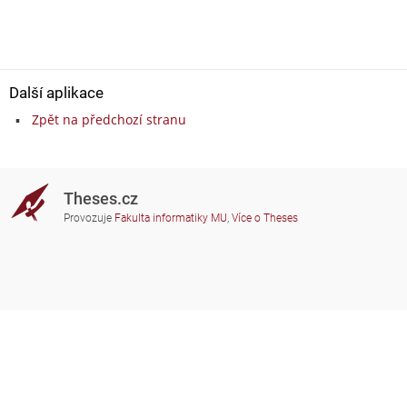
Další aplikace
Zpět na předchozí stranu
Theses.cz
Provozuje
Fakulta informatiky MU
,
Více o Theses
Potřebujete poradit?
Zapojené školy
theses@fi.muni.cz
Správci zapojených škol
Nápověda
Soukromí