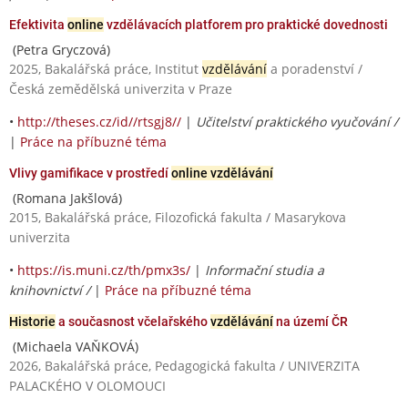
Efektivita
online
vzdělávacích platforem pro praktické dovednosti
(Petra Gryczová)
2025, Bakalářská práce, Institut
vzdělávání
a poradenství /
Česká zemědělská univerzita v Praze
•
http://theses.cz/id//rtsgj8//
|
Učitelství praktického vyučování /
|
Práce na příbuzné téma
Vlivy gamifikace v prostředí
online vzdělávání
(Romana Jakšlová)
2015, Bakalářská práce, Filozofická fakulta / Masarykova
univerzita
•
https://is.muni.cz/th/pmx3s/
|
Informační studia a
knihovnictví /
|
Práce na příbuzné téma
Historie
a současnost včelařského
vzdělávání
na území ČR
(Michaela VAŇKOVÁ)
2026, Bakalářská práce, Pedagogická fakulta / UNIVERZITA
PALACKÉHO V OLOMOUCI