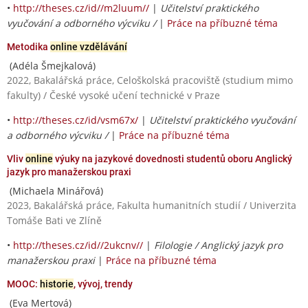
•
http://theses.cz/id//m2luum//
|
Učitelství praktického
vyučování a odborného výcviku /
|
Práce na příbuzné téma
Metodika
online vzdělávání
(Adéla Šmejkalová)
2022, Bakalářská práce, Celoškolská pracoviště (studium mimo
fakulty) / České vysoké učení technické v Praze
•
http://theses.cz/id/vsm67x/
|
Učitelství praktického vyučování
a odborného výcviku /
|
Práce na příbuzné téma
Vliv
online
výuky na jazykové dovednosti studentů oboru Anglický
jazyk pro manažerskou praxi
(Michaela Minářová)
2023, Bakalářská práce, Fakulta humanitních studií / Univerzita
Tomáše Bati ve Zlíně
•
http://theses.cz/id//2ukcnv//
|
Filologie / Anglický jazyk pro
manažerskou praxi
|
Práce na příbuzné téma
MOOC:
historie
, vývoj, trendy
(Eva Mertová)