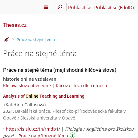
Přihlásit se
Přihlásit se (EduID)
Theses.cz
>
Práce na stejné téma
Práce na stejné téma
Práce na stejné téma (mají shodná klíčová slova):
historie online vzdelavani
Klíčová slova abecedně
|
Klíčová slova dle četnosti
Analysis of
Online
Teaching and Learning
(Kateřina Gallusová)
2021, Bakalářská práce, Filozoficko-přírodovědecká fakulta v
Opavě / Slezská univerzita v Opavě
•
https://is.slu.cz/th/rmdb1/
|
Filologie / Angličtina pro školskou
praxi
|
Práce na příbuzné téma