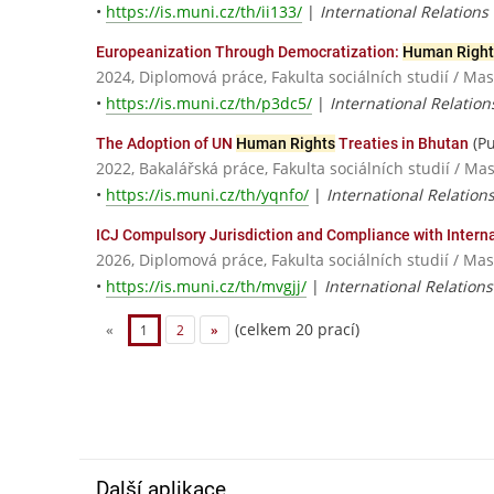
•
https://is.muni.cz/th/ii133/
|
International Relations
Europeanization Through Democratization:
Human Right
2024, Diplomová práce, Fakulta sociálních studií / Ma
•
https://is.muni.cz/th/p3dc5/
|
International Relation
(Pu
The Adoption of UN
Human Rights
Treaties in Bhutan
2022, Bakalářská práce, Fakulta sociálních studií / Ma
•
https://is.muni.cz/th/yqnfo/
|
International Relation
ICJ Compulsory Jurisdiction and Compliance with Intern
2026, Diplomová práce, Fakulta sociálních studií / Ma
•
https://is.muni.cz/th/mvgjj/
|
International Relation
(celkem 20 prací)
«
1
2
»
Další aplikace