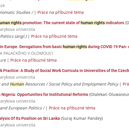
aze
plomatic Studies /
|
Práce na příbuzné téma
(D
uman rights
promotion: The current state of
human rights
indicators
sarykova univerzita
olitics (angl.)
|
Práce na příbuzné téma
in Europe. Derogations from basic
human rights
during COVID 19 Pan- 
RZITA PALACKÉHO V OLOMOUCI
ure
|
Práce na příbuzné téma
 Practice: A Study of Social Work Curricula in Universities of the Czec
sarykova univerzita
cy and
Human
Resources / Social Policy and Employment Policy
|
Prá
(Olalekan Oluwaseun
Nigeria: Opportunities for Institutional Reforms
sarykova univerzita
 and European Politics /
|
Práce na příbuzné téma
(Suraj Kumar Pandey)
lysis Of Its Position on Sri Lanka
sarykova univerzita