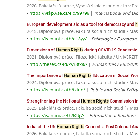
2026, Bakalářská práce, Vysoká škola ekonomická v Pr
•
https://vskp.vse.cz/eid/99796
|
International and Di
European development aid as a tool for democracy and
h
2015, Diplomová práce, Fakulta sociálních studií / Ma
•
https://is.muni.cz/th/d18yy/
|
Politologie / European P
Dimensions of
Human Rights
during COVID 19 Pandemic 
2021, Diplomová práce, Filozofická fakulta / UNIVE
•
http://theses.cz/id//wr8tx8//
|
Humanities / Eurocult
The Importance of
Human Rights
Education in Social Work
2024, Diplomová práce, Fakulta sociálních studií / Ma
•
https://is.muni.cz/th/tklun/
|
Public and Social Poli
Strengthening the National
Human Rights
Commission in 
2025, Bakalářská práce, Fakulta sociálních studií / Ma
•
https://is.muni.cz/th/k2tj7/
|
International Relations
India at the UN
Human Rights
Council: a PostColonial Ana
2026, Bakalářská práce, Fakulta sociálních studií / Ma