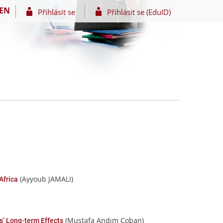
EN
Přihlásit se
Přihlásit se (EduID)
(Ayyoub JAMALI)
Africa
(Mustafa Andım Çoban)
s’ Long-term Effects