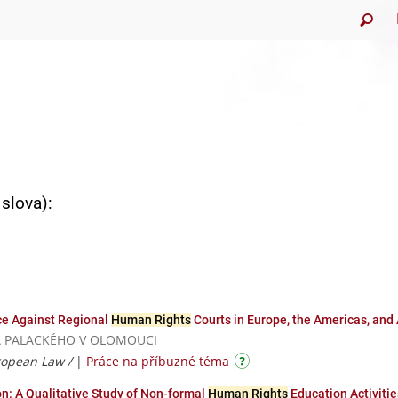
slova):
ce Against Regional
Human Rights
Courts in Europe, the Americas, and 
ZITA PALACKÉHO V OLOMOUCI
ropean Law /
|
Práce na příbuzné téma
n: A Qualitative Study of Non-formal
Human Rights
Education Activitie