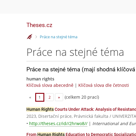
Theses.cz
>
Práce na stejné téma
Práce na stejné téma
Práce na stejné téma (mají shodná klíčová 
human rights
Klíčová slova abecedně
|
Klíčová slova dle četnosti
(celkem 20 prací)
«
1
2
»
Human Rights
Courts Under Attack: Analysis of Resistan
2023, Disertační práce, Právnická fakulta / UNIVER
•
http://theses.cz/id//2hrwo8//
|
International and Eu
From
Human Rights
Education to Democratic Socializatio