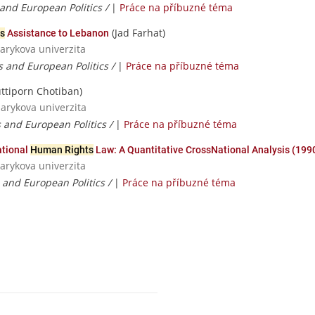
 and European Politics /
|
Práce na příbuzné téma
(Jad Farhat)
s
Assistance to Lebanon
sarykova univerzita
s and European Politics /
|
Práce na příbuzné téma
ttiporn Chotiban)
sarykova univerzita
s and European Politics /
|
Práce na příbuzné téma
ational
Human Rights
Law: A Quantitative CrossNational Analysis (19
sarykova univerzita
s and European Politics /
|
Práce na příbuzné téma