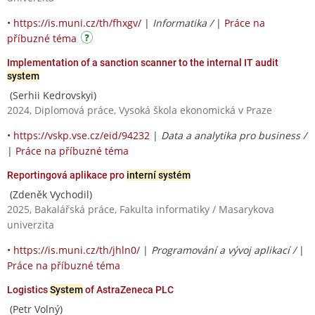
•
https://is.muni.cz/th/fhxgv/
|
Informatika /
|
Práce na
příbuzné téma
Implementation of a sanction scanner to the internal IT audit
system
(Serhii Kedrovskyi)
2024, Diplomová práce, Vysoká škola ekonomická v Praze
•
https://vskp.vse.cz/eid/94232
|
Data a analytika pro business /
|
Práce na příbuzné téma
Reportingová aplikace pro
interní systém
(Zdeněk Vychodil)
2025, Bakalářská práce, Fakulta informatiky / Masarykova
univerzita
•
https://is.muni.cz/th/jhln0/
|
Programování a vývoj aplikací /
|
Práce na příbuzné téma
Logistics
System
of AstraZeneca PLC
(Petr Volný)