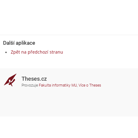
Další aplikace
Zpět na předchozí stranu
Theses.cz
Provozuje
Fakulta informatiky MU
,
Více o Theses
Potřebujete poradit?
Zapojené školy
theses@fi.muni.cz
Správci zapojených škol