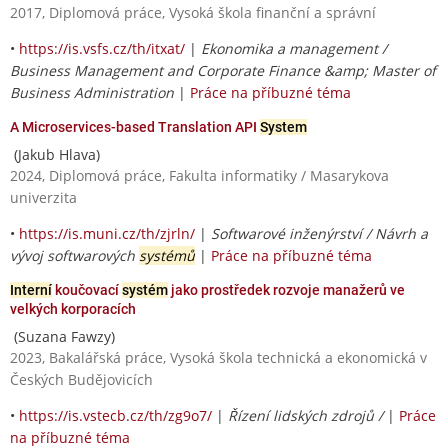
2017, Diplomová práce, Vysoká škola finanční a správní
•
https://is.vsfs.cz/th/itxat/
|
Ekonomika a management /
Business Management and Corporate Finance &amp; Master of
Business Administration
|
Práce na příbuzné téma
A Microservices-based Translation API
System
(Jakub Hlava)
2024, Diplomová práce, Fakulta informatiky / Masarykova
univerzita
•
https://is.muni.cz/th/zjrln/
|
Softwarové inženýrství / Návrh a
vývoj softwarových
systémů
|
Práce na příbuzné téma
Interní
koučovací
systém
jako prostředek rozvoje manažerů ve
velkých korporacích
(Suzana Fawzy)
2023, Bakalářská práce, Vysoká škola technická a ekonomická v
Českých Budějovicích
•
https://is.vstecb.cz/th/zg9o7/
|
Řízení lidských zdrojů /
|
Práce
na příbuzné téma