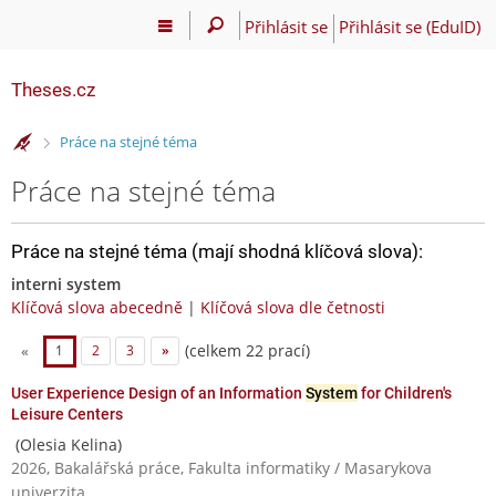
Přihlásit se
Přihlásit se (EduID)
Theses.cz
>
Práce na stejné téma
Práce na stejné téma
Práce na stejné téma (mají shodná klíčová slova):
interni system
Klíčová slova abecedně
|
Klíčová slova dle četnosti
(celkem 22 prací)
«
1
2
3
»
User Experience Design of an Information
System
for Children's
Leisure Centers
(Olesia Kelina)
2026, Bakalářská práce, Fakulta informatiky / Masarykova
univerzita