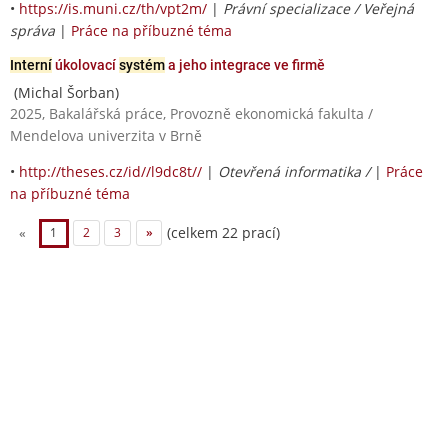
•
https://is.muni.cz/th/vpt2m/
|
Právní specializace / Veřejná
správa
|
Práce na příbuzné téma
Interní
úkolovací
systém
a jeho integrace ve firmě
(Michal Šorban)
2025, Bakalářská práce, Provozně ekonomická fakulta /
Mendelova univerzita v Brně
•
http://theses.cz/id//l9dc8t//
|
Otevřená informatika /
|
Práce
na příbuzné téma
(celkem 22 prací)
«
1
2
3
»