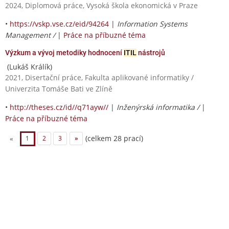
2024, Diplomová práce, Vysoká škola ekonomická v Praze
•
https://vskp.vse.cz/eid/94264
|
Information Systems
Management /
|
Práce na příbuzné téma
Výzkum a vývoj metodiky hodnocení
ITIL
nástrojů
(Lukáš Králík)
2021, Disertační práce, Fakulta aplikované informatiky /
Univerzita Tomáše Bati ve Zlíně
•
http://theses.cz/id//q71ayw//
|
Inženýrská informatika /
|
Práce na příbuzné téma
(celkem 28 prací)
«
1
2
3
»