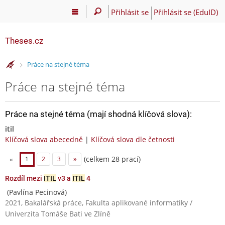
Přihlásit se
Přihlásit se (EduID)
Theses.cz
>
Práce na stejné téma
Práce na stejné téma
Práce na stejné téma (mají shodná klíčová slova):
itil
Klíčová slova abecedně
|
Klíčová slova dle četnosti
(celkem 28 prací)
«
1
2
3
»
Rozdíl mezi
ITIL
v3 a
ITIL
4
(Pavlína Pecinová)
2021, Bakalářská práce, Fakulta aplikované informatiky /
Univerzita Tomáše Bati ve Zlíně