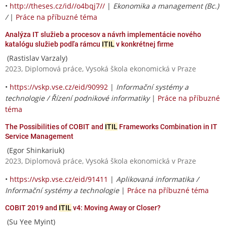
•
http://theses.cz/id//o4bqj7//
|
Ekonomika a management (Bc.)
/
|
Práce na příbuzné téma
Analýza IT služieb a procesov a návrh implementácie nového
katalógu služieb podľa rámcu
ITIL
v konkrétnej firme
(Rastislav Varzaly)
2023, Diplomová práce, Vysoká škola ekonomická v Praze
•
https://vskp.vse.cz/eid/90992
|
Informační systémy a
technologie / Řízení podnikové informatiky
|
Práce na příbuzné
téma
The Possibilities of COBIT and
ITIL
Frameworks Combination in IT
Service Management
(Egor Shinkariuk)
2023, Diplomová práce, Vysoká škola ekonomická v Praze
•
https://vskp.vse.cz/eid/91411
|
Aplikovaná informatika /
Informační systémy a technologie
|
Práce na příbuzné téma
COBIT 2019 and
ITIL
v4: Moving Away or Closer?
(Su Yee Myint)