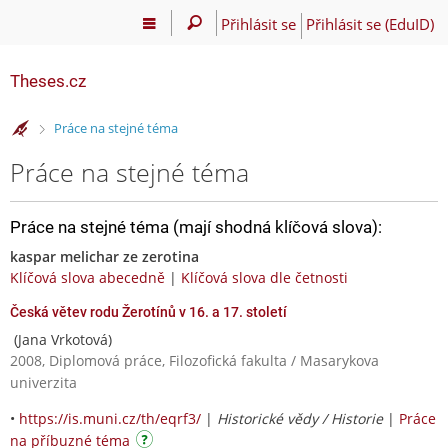
Přihlásit se
Přihlásit se (EduID)
Theses.cz
>
Práce na stejné téma
Práce na stejné téma
Práce na stejné téma (mají shodná klíčová slova):
kaspar melichar ze zerotina
Klíčová slova abecedně
|
Klíčová slova dle četnosti
Česká větev rodu Žerotínů v 16. a 17. století
(Jana Vrkotová)
2008, Diplomová práce, Filozofická fakulta / Masarykova
univerzita
•
https://is.muni.cz/th/eqrf3/
|
Historické vědy / Historie
|
Práce
na příbuzné téma