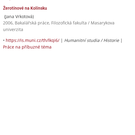
Žerotínové na Kolínsku
(Jana Vrkotová)
2006, Bakalářská práce, Filozofická fakulta / Masarykova
univerzita
•
https://is.muni.cz/th/lkqi6/
|
Humanitní studia / Historie
|
Práce na příbuzné téma