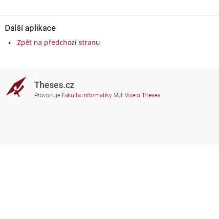
Další aplikace
Zpět na předchozí stranu
Theses.cz
Provozuje
Fakulta informatiky MU
,
Více o Theses
Potřebujete poradit?
Zapojené školy
theses@fi.muni.cz
Správci zapojených škol
Nápověda
Soukromí
Často kladené dotazy
Přístupnost