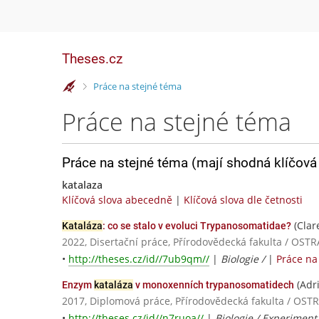
Theses.cz
>
Práce na stejné téma
Práce na stejné téma
Práce na stejné téma (mají shodná klíčová 
katalaza
Klíčová slova abecedně
|
Klíčová slova dle četnosti
(Clar
Kataláza
: co se stalo v evoluci Trypanosomatidae?
2022, Disertační práce, Přírodovědecká fakulta / OS
•
http://theses.cz/id//7ub9qm//
|
Biologie /
|
Práce na
(Adr
Enzym
kataláza
v monoxenních trypanosomatidech
2017, Diplomová práce, Přírodovědecká fakulta / OS
•
http://theses.cz/id//n7ruoa//
|
Biologie / Experimentá