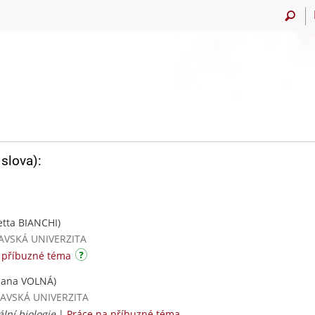
slova):
etta BIANCHI)
TRAVSKÁ UNIVERZITA
 příbuzné téma
iana VOLNÁ)
TRAVSKÁ UNIVERZITA
lní biologie
|
Práce na příbuzné téma