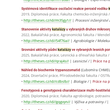
Systémová identifikace oscilační reakce peroxid vodíku-
2019, Diplomová práce, Fakulta chemicko-inženýrská /
•
http://theses.cz/id//m35gy1//
|
Procesní inženýrství 
Stanovenie aktivity
katalázy
u vybraných druhov mikroo
2022, Bakalářská práce, Agronomická fakulta / Mendel
•
http://theses.cz/id//54f76a//
|
Agrobiologie / Molekul
Srovnání aktivity půdní
katalázy
ve vybraných lesních por
2025, Bakalářská práce, Lesnická a dřevařská fakulta 
•
http://theses.cz/id//qraj4s//
|
Lesnictví /
|
Práce na 
(Ľubomíra CHME
Náhled do biochemie trypanozomatid
2024, Disertační práce, Přírodovědecká fakulta / OS
•
http://theses.cz/id//cdbslb//
|
Biologie /
|
Práce na 
Fenotypová a genotypová charakterizace multi-hostitelsk
2020, Diplomová práce, Fakulta agrobiologie, potravin
•
http://theses.cz/id//gqgvyn//
|
Výživa a potraviny /
|