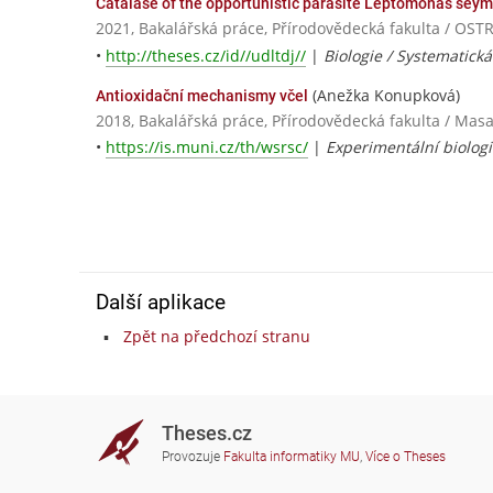
Catalase of the opportunistic parasite Leptomonas seym
2021, Bakalářská práce, Přírodovědecká fakulta / OS
•
http://theses.cz/id//udltdj//
|
Biologie / Systematická
(Anežka Konupková)
Antioxidační mechanismy včel
2018, Bakalářská práce, Přírodovědecká fakulta / Masa
•
https://is.muni.cz/th/wsrsc/
|
Experimentální biologie
Další aplikace
Zpět na předchozí stranu
Theses.cz
Provozuje
Fakulta informatiky MU
,
Více o Theses