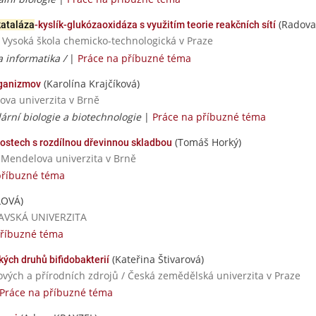
(Radova
kataláza
-kyslík-glukózaoxidáza s využitím teorie reakčních sítí
 Vysoká škola chemicko-technologická v Praze
a informatika /
|
Práce na příbuzné téma
(Karolína Krajčíková)
rganizmov
ova univerzita v Brně
ární biologie a biotechnologie
|
Práce na příbuzné téma
(Tomáš Horký)
ostech s rozdílnou dřevinnou skladbou
/ Mendelova univerzita v Brně
příbuzné téma
LOVÁ)
TRAVSKÁ UNIVERZITA
příbuzné téma
(Kateřina Štivarová)
ých druhů bifidobakterií
ových a přírodních zdrojů / Česká zemědělská univerzita v Praze
Práce na příbuzné téma