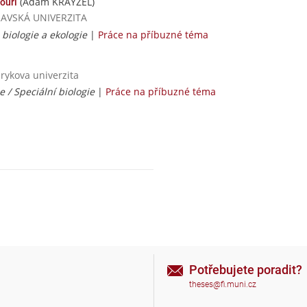
(Adam KRAYZEL)
ouri
TRAVSKÁ UNIVERZITA
 biologie a ekologie
|
Práce na příbuzné téma
rykova univerzita
 / Speciální biologie
|
Práce na příbuzné téma
Potřebujete poradit?
theses@fi.muni.cz