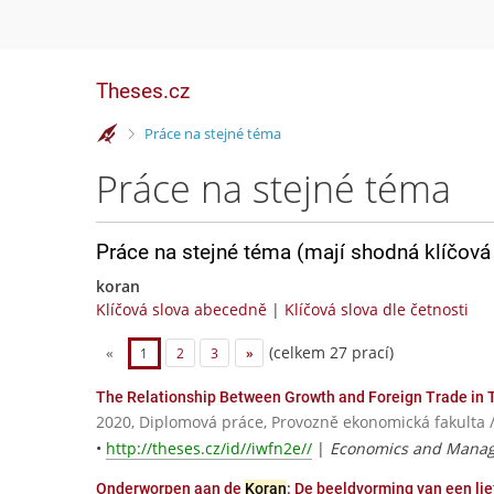
Theses.cz
>
Práce na stejné téma
Práce na stejné téma
Práce na stejné téma (mají shodná klíčová 
koran
Klíčová slova abecedně
|
Klíčová slova dle četnosti
(celkem 27 prací)
«
1
2
3
»
The Relationship Between Growth and Foreign Trade in 
2020, Diplomová práce, Provozně ekonomická fakulta 
•
http://theses.cz/id//iwfn2e//
|
Economics and Mana
Onderworpen aan de
Koran
: De beeldvorming van een li