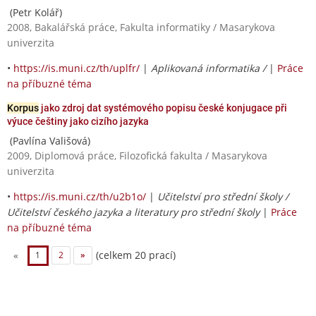
(Petr Kolář)
2008, Bakalářská práce, Fakulta informatiky / Masarykova
univerzita
•
https://is.muni.cz/th/uplfr/
|
Aplikovaná informatika /
|
Práce
na příbuzné téma
Korpus
jako zdroj dat systémového popisu české konjugace při
výuce češtiny jako cizího jazyka
(Pavlína Vališová)
2009, Diplomová práce, Filozofická fakulta / Masarykova
univerzita
•
https://is.muni.cz/th/u2b1o/
|
Učitelství pro střední školy /
Učitelství českého jazyka a literatury pro střední školy
|
Práce
na příbuzné téma
(celkem 20 prací)
«
1
2
»