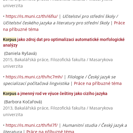
univerzita
•
https://is.muni.cz/th/i6fiu/
|
Učitelství pro střední školy /
Učitelství českého jazyka a literatury pro střední školy
|
Práce
na příbuzné téma
Korpus
jako zdroj dat pro optimalizaci automatické morfologické
analýzy
(Daniela Ryšavá)
2015, Bakalářská práce, Filozofická fakulta / Masarykova
univerzita
•
https://is.muni.cz/th/hc7mh/
|
Filologie / Český jazyk se
specializací počítačová lingvistika
|
Práce na příbuzné téma
Korpus
a jmenný rod ve výuce češtiny jako cizího jazyka
(Barbora Kočařová)
2013, Bakalářská práce, Filozofická fakulta / Masarykova
univerzita
•
https://is.muni.cz/th/fvi7f/
|
Humanitní studia / Český jazyk a
literatura
|
Práce na příbuzné téma