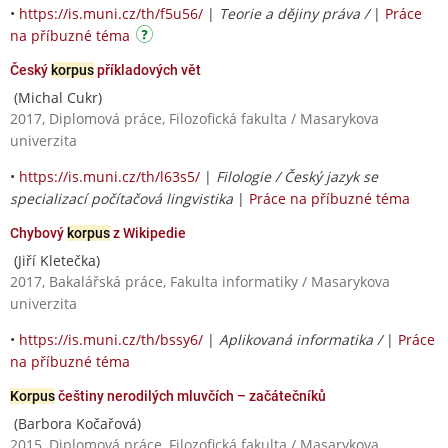
•
https://is.muni.cz/th/f5u56/
|
Teorie a dějiny práva /
|
Práce
na příbuzné téma
Český
korpus
příkladových vět
(Michal Cukr)
2017, Diplomová práce, Filozofická fakulta / Masarykova
univerzita
•
https://is.muni.cz/th/l63s5/
|
Filologie / Český jazyk se
specializací počítačová lingvistika
|
Práce na příbuzné téma
Chybový
korpus
z Wikipedie
(Jiří Kletečka)
2017, Bakalářská práce, Fakulta informatiky / Masarykova
univerzita
•
https://is.muni.cz/th/bssy6/
|
Aplikovaná informatika /
|
Práce
na příbuzné téma
Korpus
češtiny nerodilých mluvčích – začátečníků
(Barbora Kočařová)
2015, Diplomová práce, Filozofická fakulta / Masarykova