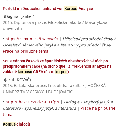
Perfekt im Deutschen anhand von
Korpus
-Analyse
(Dagmar Janker)
2015, Diplomová práce, Filozofická fakulta / Masarykova
univerzita
•
https://is.muni.cz/th/lmxa9/
|
Učitelství pro střední školy /
Učitelství německého jazyka a literatury pro střední školy
|
Práce na příbuzné téma
Souslednost časová ve španělských obsahových větách po
předpřítomném čase (ha dicho que...): frekvenční analýza na
základě
korpusu
CREA (ústní
korpus
)
(Jakub KOVÁČ)
2015, Bakalářská práce, Filozofická fakulta / JIHOČESKÁ
UNIVERZITA V ČESKÝCH BUDĚJOVICÍCH
•
http://theses.cz/id//9uu1fp//
|
Filologie / Anglický jazyk a
literatura - španělský jazyk a literatura
|
Práce na příbuzné
téma
Korpus
dialogů