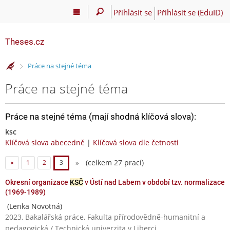
Přihlásit se
Přihlásit se (EduID)
Theses.cz
>
Práce na stejné téma
Práce na stejné téma
Práce na stejné téma (mají shodná klíčová slova):
ksc
Klíčová slova abecedně
|
Klíčová slova dle četnosti
(celkem 27 prací)
«
1
2
3
»
Okresní organizace
KSČ
v Ústí nad Labem v období tzv. normalizace
(1969-1989)
(Lenka Novotná)
2023, Bakalářská práce, Fakulta přírodovědně-humanitní a
pedagogická / Technická univerzita v Liberci