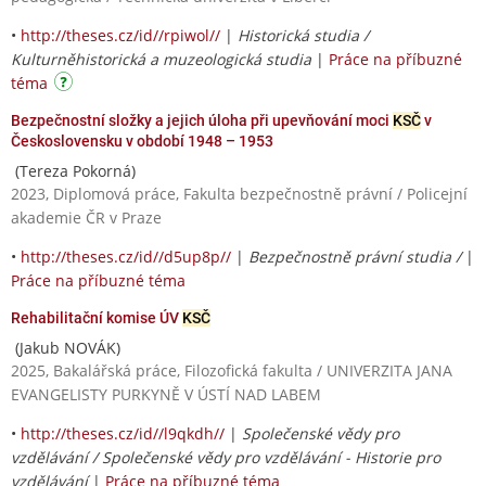
•
http://theses.cz/id//rpiwol//
|
Historická studia /
Kulturněhistorická a muzeologická studia
|
Práce na příbuzné
téma
Bezpečnostní složky a jejich úloha při upevňování moci
KSČ
v
Československu v období 1948 – 1953
(Tereza Pokorná)
2023, Diplomová práce, Fakulta bezpečnostně právní / Policejní
akademie ČR v Praze
•
http://theses.cz/id//d5up8p//
|
Bezpečnostně právní studia /
|
Práce na příbuzné téma
Rehabilitační komise ÚV
KSČ
(Jakub NOVÁK)
2025, Bakalářská práce, Filozofická fakulta / UNIVERZITA JANA
EVANGELISTY PURKYNĚ V ÚSTÍ NAD LABEM
•
http://theses.cz/id//l9qkdh//
|
Společenské vědy pro
vzdělávání / Společenské vědy pro vzdělávání - Historie pro
vzdělávání
|
Práce na příbuzné téma