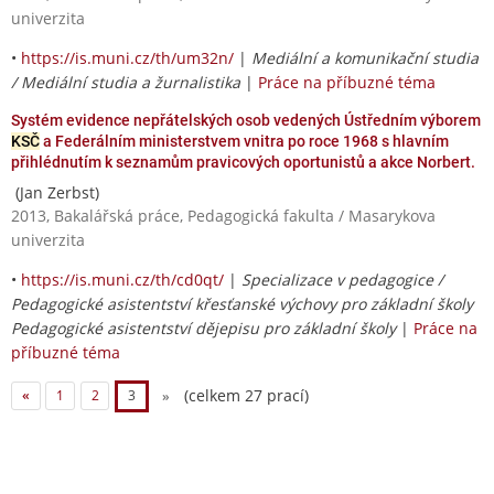
univerzita
•
https://is.muni.cz/th/um32n/
|
Mediální a komunikační studia
/ Mediální studia a žurnalistika
|
Práce na příbuzné téma
Systém evidence nepřátelských osob vedených Ústředním výborem
KSČ
a Federálním ministerstvem vnitra po roce 1968 s hlavním
přihlédnutím k seznamům pravicových oportunistů a akce Norbert.
(Jan Zerbst)
2013, Bakalářská práce, Pedagogická fakulta / Masarykova
univerzita
•
https://is.muni.cz/th/cd0qt/
|
Specializace v pedagogice /
Pedagogické asistentství křesťanské výchovy pro základní školy
Pedagogické asistentství dějepisu pro základní školy
|
Práce na
příbuzné téma
(celkem 27 prací)
«
1
2
3
»