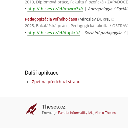
2019, Diplomová práce, Fakulta filozofická / ZÁPADO
•
http://theses.cz/id//mwcx3x//
|
Antropologie / Sociál
(Miroslav ĎURNEK)
Pedagogizácia voľného času
2025, Bakalářská práce, Pedagogická fakulta / OSTR
•
http://theses.cz/id//tupkrf//
|
Sociální pedagogika /
Další aplikace
Zpět na předchozí stranu
Theses.cz
Provozuje
Fakulta informatiky MU
,
Více o Theses