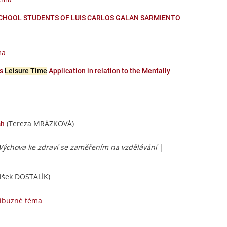
SCHOOL STUDENTS OF LUIS CARLOS GALAN SARMIENTO
ma
ts
Leisure Time
Application in relation to the Mentally
(Tereza MRÁZKOVÁ)
sh
 Výchova ke zdraví se zaměřením na vzdělávání
|
išek DOSTALÍK)
říbuzné téma