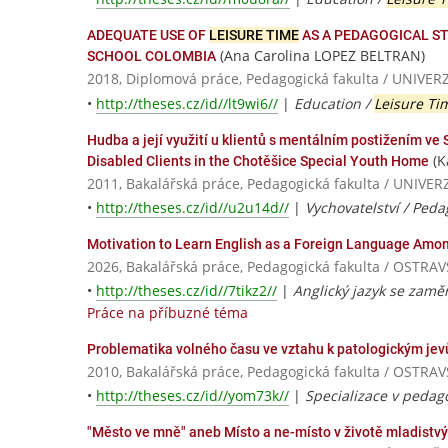
ADEQUATE USE OF
LEISURE TIME
AS A PEDAGOGICAL S
(Ana Carolina LOPEZ BELTRAN)
SCHOOL COLOMBIA
2018, Diplomová práce, Pedagogická fakulta / UNI
•
http://theses.cz/id//lt9wi6//
|
Education /
Leisure Ti
Hudba a její využití u klientů s mentálním postižením v
(K
Disabled Clients in the Chotěšice Special Youth Home
2011, Bakalářská práce, Pedagogická fakulta / UNI
•
http://theses.cz/id//u2u14d//
|
Vychovatelství / Peda
Motivation to Learn English as a Foreign Language Amon
2026, Bakalářská práce, Pedagogická fakulta / OSTR
•
http://theses.cz/id//7tikz2//
|
Anglický jazyk se zamě
Práce na příbuzné téma
Problematika volného času ve vztahu k patologickým jev
2010, Bakalářská práce, Pedagogická fakulta / OSTR
•
http://theses.cz/id//yom73k//
|
Specializace v pedago
"Město ve mně" aneb Místo a ne-místo v životě mladistvýc