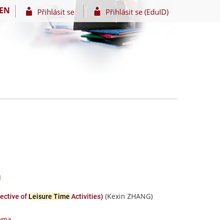
EN
Přihlásit se
Přihlásit se (EduID)
(Kexin ZHANG)
pective of
Leisure Time
Activities)
téma