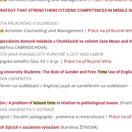
TRATEGY THAT STRENGTHENS CITIZENS 'COMPETENCES IN MIDDLE 
VERZITA PALACKÉHO V OLOMOUCI
me
Activities Counselling and Management
|
Práce na příbuzné té
e Speciálním domově mládeže v Chotěšicích ve volném čase Music and I
ateřina CABRNOCHOVÁ)
VERZITA JANA EVANGELISTY PURKYNĚ V ÚSTÍ NAD LABEM
gogika volného času KS + 4 sp.
|
Práce na příbuzné téma
g University Students: The Role of Gender and Free-
Time
Use of Engli
AVSKÁ UNIVERZITA
řením na vzdělávání / Anglický jazyk se zaměřením na vzdělávání -
(Frant
ům / A problem of
leisure time
in relation to pathological issues.
AVSKÁ UNIVERZITA V OSTRAVĚ
gice / Sociální pedagogika - prevence a resocializace
|
Práce na p
(Karolína ŽITKOVÁ)
h žijících v sociálním vyloučení