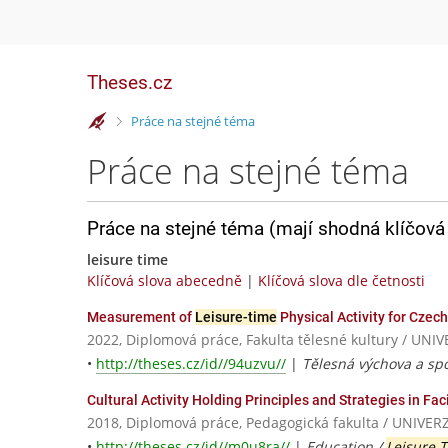
Theses.cz
>
Práce na stejné téma
Práce na stejné téma
Práce na stejné téma (mají shodná klíčová 
leisure time
Klíčová slova abecedně
|
Klíčová slova dle četnosti
Measurement of
Leisure-time
Physical Activity for Czech
2022, Diplomová práce, Fakulta tělesné kultury / 
•
http://theses.cz/id//94uzvu//
|
Tělesná výchova a spor
Cultural Activity Holding Principles and Strategies in Fa
2018, Diplomová práce, Pedagogická fakulta / UNI
•
http://theses.cz/id//m0u8ra//
|
Education /
Leisure 