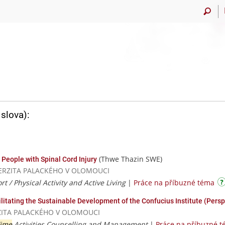
slova):
(Thwe Thazin SWE)
 People with Spinal Cord Injury
UNIVERZITA PALACKÉHO V OLOMOUCI
t / Physical Activity and Active Living
|
Práce na příbuzné téma
cilitating the Sustainable Development of the Confucius Institute (Pers
VERZITA PALACKÉHO V OLOMOUCI
Time
Activities Counselling and Management
|
Práce na příbuzné 