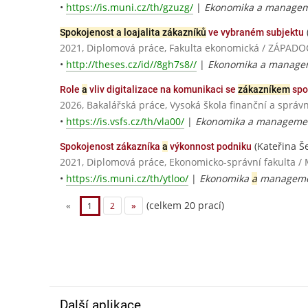
•
https://is.muni.cz/th/gzuzg/
|
Ekonomika a managem
Spokojenost a loajalita zákazníků
ve vybraném subjektu
2021, Diplomová práce, Fakulta ekonomická / ZÁPAD
•
http://theses.cz/id//8gh7s8//
|
Ekonomika a manage
Role
a
vliv digitalizace na komunikaci se
zákazníkem
spol
2026, Bakalářská práce, Vysoká škola finanční a správn
•
https://is.vsfs.cz/th/vla00/
|
Ekonomika a manageme
(Kateřina Š
Spokojenost zákazníka
a
výkonnost podniku
2021, Diplomová práce, Ekonomicko-správní fakulta / 
•
https://is.muni.cz/th/ytloo/
|
Ekonomika
a
managemen
(celkem 20 prací)
«
1
2
»
Další aplikace