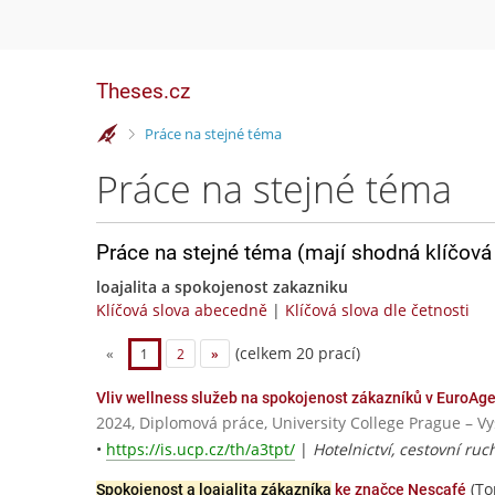
Theses.cz
>
Práce na stejné téma
Práce na stejné téma
Práce na stejné téma (mají shodná klíčová 
loajalita a spokojenost zakazniku
Klíčová slova abecedně
|
Klíčová slova dle četnosti
(celkem 20 prací)
«
1
2
»
Vliv wellness služeb na spokojenost zákazníků v EuroAg
2024, Diplomová práce, University College Prague – 
•
https://is.ucp.cz/th/a3tpt/
|
Hotelnictví, cestovní ru
(To
Spokojenost a loajalita zákazníka
ke značce Nescafé