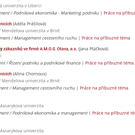
 univerzita v Liberci
ent / Podniková ekonomika - Marketing podniku
|
Práce na příbu
(Adéla Prášilová)
nicích
/ Mendelova univerzita v Brně
ent / Management cestovního ruchu
|
Práce na příbuzné téma
(Jana Ptáčková)
ty
zákazníků ve firmě A.M.O.S. Otava, a.s.
í
 / Řízení podniku a podnikové finance
|
Práce na příbuzné téma
(Alina Chornous)
nicích
/ Mendelova univerzita v Brně
nt / Management cestovního ruchu
|
Práce na příbuzné téma
Masarykova univerzita
nt / Podniková ekonomika a management
|
Práce na příbuzné t
Masarykova univerzita