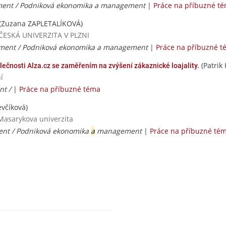
ent / Podniková ekonomika a management
|
Práce na příbuzné t
(Zuzana ZAPLETALÍKOVÁ)
OČESKÁ UNIVERZITA V PLZNI
ment / Podniková ekonomika a management
|
Práce na příbuzné 
(Patrik 
ečnosti Alza.cz se zaměřením na zvýšení zákaznické loajality.
í
nt /
|
Práce na příbuzné téma
evčíková)
Masarykova univerzita
t / Podniková ekonomika
a
management
|
Práce na příbuzné té