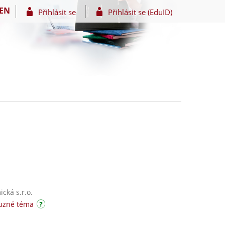
EN
Přihlásit se
Přihlásit se (EduID)
cká s.r.o.
buzné téma