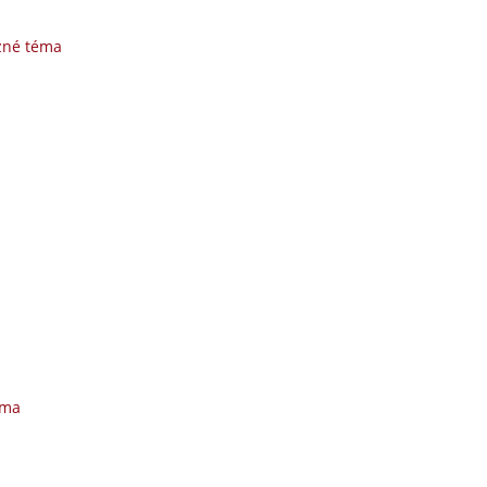
zné téma
éma