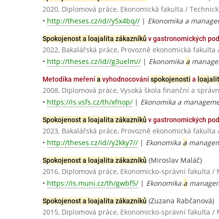
2020, Diplomová práce, Ekonomická fakulta / Technická
•
http://theses.cz/id//y5x4bq//
|
Ekonomika a managem
Spokojenost a loajalita zákazníků
v gastronomických pod
2022, Bakalářská práce, Provozně ekonomická fakulta 
•
http://theses.cz/id//g3uelm//
|
Ekonomika
a
managem
Metodika meření
a
vyhodnocování
spokojenosti
a
loajali
2008, Diplomová práce, Vysoká škola finanční a správn
•
https://is.vsfs.cz/th/xfnop/
|
Ekonomika a management
Spokojenost a loajalita zákazníků
v gastronomických pod
2023, Bakalářská práce, Provozně ekonomická fakulta 
•
http://theses.cz/id//y2kky7//
|
Ekonomika
a
manageme
(Miroslav Maláč)
Spokojenost a loajalita zákazníků
2016, Diplomová práce, Ekonomicko-správní fakulta / 
•
https://is.muni.cz/th/gwbf5/
|
Ekonomika
a
manageme
(Zuzana Rabčanová)
Spokojenost a loajalita zákazníků
2015, Diplomová práce, Ekonomicko-správní fakulta / 