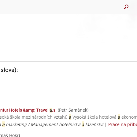
slova):
(Petr Šamánek)
entur Hotels &amp; Travel
a
.s.
Vysoká škola mezinárodních vztahů
a
Vysoká škola hotelová
a
ekonomi
ch
a
marketing / Management hotelnictví
a
lázeňství
|
Práce na pří
máš Hokr)