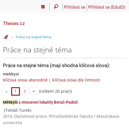
Přihlásit se
Přihlásit se (EduID)
Theses.cz
>
Práce na stejné téma
Práce na stejné téma
Práce na stejné téma (mají shodná klíčová slova):
mekkysi
Klíčová slova abecedně
|
Klíčová slova dle četnosti
(celkem 20 prací)
«
1
2
»
Měkkýši
z miocenní lokality Borač-Podolí
(Tomáš Turek)
2018, Diplomová práce, Přírodovědecká fakulta / Masarykova
univerzita