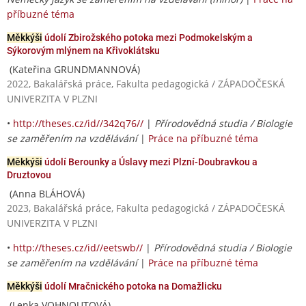
příbuzné téma
Měkkýši
údolí Zbirožského potoka mezi Podmokelským a
Sýkorovým mlýnem na Křivoklátsku
(Kateřina GRUNDMANNOVÁ)
2022, Bakalářská práce, Fakulta pedagogická / ZÁPADOČESKÁ
UNIVERZITA V PLZNI
•
http://theses.cz/id//342q76//
|
Přírodovědná studia / Biologie
se zaměřením na vzdělávání
|
Práce na příbuzné téma
Měkkýši
údolí Berounky a Úslavy mezi Plzní-Doubravkou a
Druztovou
(Anna BLÁHOVÁ)
2023, Bakalářská práce, Fakulta pedagogická / ZÁPADOČESKÁ
UNIVERZITA V PLZNI
•
http://theses.cz/id//eetswb//
|
Přírodovědná studia / Biologie
se zaměřením na vzdělávání
|
Práce na příbuzné téma
Měkkýši
údolí Mračnického potoka na Domažlicku
(Lenka VOHNOUTOVÁ)