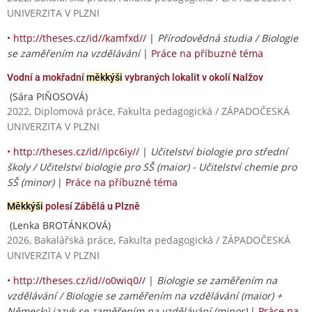
UNIVERZITA V PLZNI
•
http://theses.cz/id//kamfxd//
|
Přírodovědná studia / Biologie
se zaměřením na vzdělávání
|
Práce na příbuzné téma
Vodní a mokřadní
měkkýši
vybraných lokalit v okolí Nalžov
(Sára PIŇOSOVÁ)
2022, Diplomová práce, Fakulta pedagogická / ZÁPADOČESKÁ
UNIVERZITA V PLZNI
•
http://theses.cz/id//ipc6iy//
|
Učitelství biologie pro střední
školy / Učitelství biologie pro SŠ (maior) - Učitelství chemie pro
SŠ (minor)
|
Práce na příbuzné téma
Měkkýši
polesí Zábělá u Plzně
(Lenka BROTÁNKOVÁ)
2026, Bakalářská práce, Fakulta pedagogická / ZÁPADOČESKÁ
UNIVERZITA V PLZNI
•
http://theses.cz/id//o0wiq0//
|
Biologie se zaměřením na
vzdělávání / Biologie se zaměřením na vzdělávání (maior) +
Německý jazyk se zaměřením na vzdělávání (minor)
|
Práce na