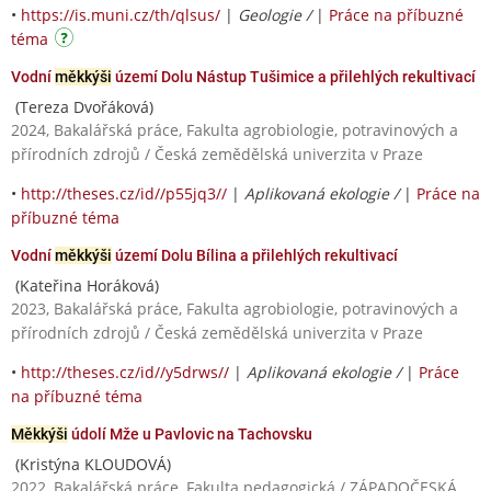
•
https://is.muni.cz/th/qlsus/
|
Geologie /
|
Práce na příbuzné
téma
Vodní
měkkýši
území Dolu Nástup Tušimice a přilehlých rekultivací
(Tereza Dvořáková)
2024, Bakalářská práce, Fakulta agrobiologie, potravinových a
přírodních zdrojů / Česká zemědělská univerzita v Praze
•
http://theses.cz/id//p55jq3//
|
Aplikovaná ekologie /
|
Práce na
příbuzné téma
Vodní
měkkýši
území Dolu Bílina a přilehlých rekultivací
(Kateřina Horáková)
2023, Bakalářská práce, Fakulta agrobiologie, potravinových a
přírodních zdrojů / Česká zemědělská univerzita v Praze
•
http://theses.cz/id//y5drws//
|
Aplikovaná ekologie /
|
Práce
na příbuzné téma
Měkkýši
údolí Mže u Pavlovic na Tachovsku
(Kristýna KLOUDOVÁ)
2022, Bakalářská práce, Fakulta pedagogická / ZÁPADOČESKÁ