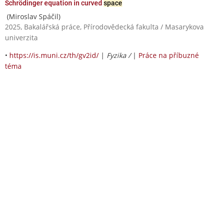
Schrödinger equation in curved
space
(Miroslav Spáčil)
2025, Bakalářská práce, Přírodovědecká fakulta / Masarykova
univerzita
•
https://is.muni.cz/th/gv2id/
|
Fyzika /
|
Práce na příbuzné
téma