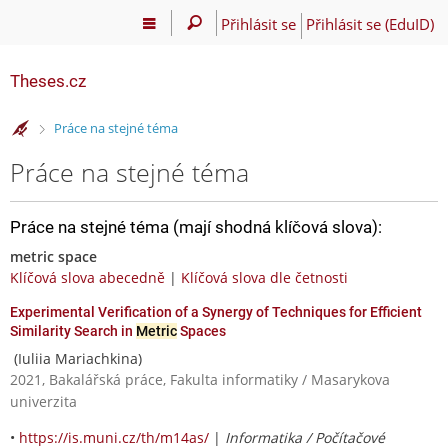
Přihlásit se
Přihlásit se (EduID)
Theses.cz
>
Práce na stejné téma
Práce na stejné téma
Práce na stejné téma (mají shodná klíčová slova):
metric space
Klíčová slova abecedně
|
Klíčová slova dle četnosti
Experimental Verification of a Synergy of Techniques for Efficient
Similarity Search in
Metric
Spaces
(Iuliia Mariachkina)
2021, Bakalářská práce, Fakulta informatiky / Masarykova
univerzita
•
https://is.muni.cz/th/m14as/
|
Informatika / Počítačové