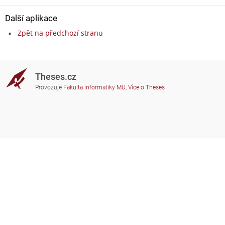
Další aplikace
Zpět na předchozí stranu
Theses.cz
Provozuje
Fakulta informatiky MU
,
Více o Theses
Potřebujete poradit?
Zapojené školy
theses@fi.muni.cz
Správci zapojených škol
Nápověda
Soukromí
Často kladené dotazy
Přístupnost