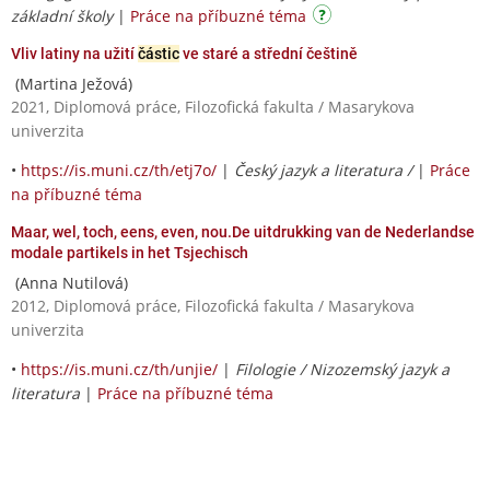
základní školy
|
Práce na příbuzné téma
Vliv latiny na užití
částic
ve staré a střední češtině
(Martina Ježová)
2021, Diplomová práce, Filozofická fakulta / Masarykova
univerzita
•
https://is.muni.cz/th/etj7o/
|
Český jazyk a literatura /
|
Práce
na příbuzné téma
Maar, wel, toch, eens, even, nou.De uitdrukking van de Nederlandse
modale partikels in het Tsjechisch
(Anna Nutilová)
2012, Diplomová práce, Filozofická fakulta / Masarykova
univerzita
•
https://is.muni.cz/th/unjie/
|
Filologie / Nizozemský jazyk a
literatura
|
Práce na příbuzné téma