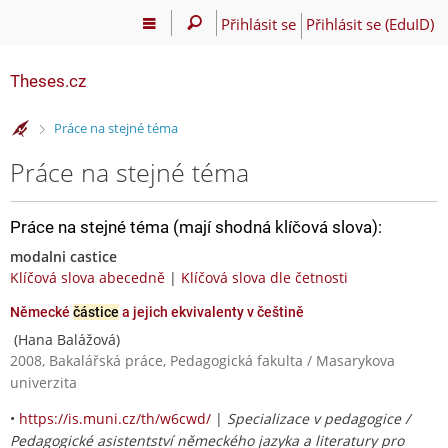
Přihlásit se
Přihlásit se (EduID)
Theses.cz
>
Práce na stejné téma
Práce na stejné téma
Práce na stejné téma (mají shodná klíčová slova):
modalni castice
Klíčová slova abecedně
|
Klíčová slova dle četnosti
Německé
částice
a jejich ekvivalenty v češtině
(Hana Balážová)
2008, Bakalářská práce, Pedagogická fakulta / Masarykova
univerzita
•
https://is.muni.cz/th/w6cwd/
|
Specializace v pedagogice /
Pedagogické asistentství německého jazyka a literatury pro