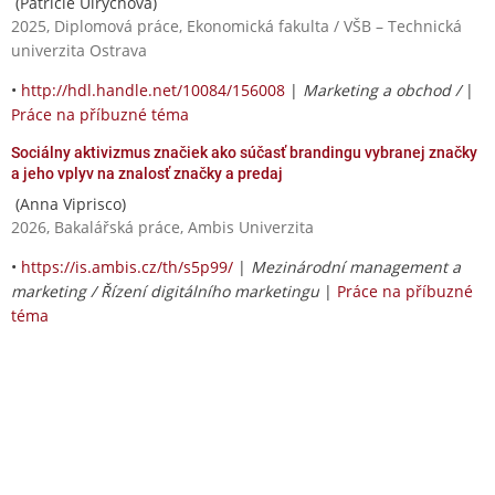
(Patricie Ulrychová)
2025, Diplomová práce, Ekonomická fakulta / VŠB – Technická
univerzita Ostrava
•
http://hdl.handle.net/10084/156008
|
Marketing a obchod /
|
Práce na příbuzné téma
Sociálny aktivizmus značiek ako súčasť brandingu vybranej značky
a jeho vplyv na znalosť značky a predaj
(Anna Viprisco)
2026, Bakalářská práce, Ambis Univerzita
•
https://is.ambis.cz/th/s5p99/
|
Mezinárodní management a
marketing / Řízení digitálního marketingu
|
Práce na příbuzné
téma