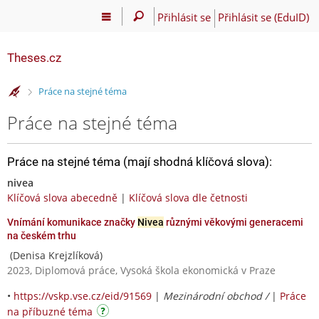
Přihlásit se
Přihlásit se (EduID)
Theses.cz
>
Práce na stejné téma
Práce na stejné téma
Práce na stejné téma (mají shodná klíčová slova):
nivea
Klíčová slova abecedně
|
Klíčová slova dle četnosti
Vnímání komunikace značky
Nivea
různými věkovými generacemi
na českém trhu
(Denisa Krejzlíková)
2023, Diplomová práce, Vysoká škola ekonomická v Praze
•
https://vskp.vse.cz/eid/91569
|
Mezinárodní obchod /
|
Práce
na příbuzné téma