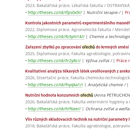
2023, Bakalářská práce, Lékařská fakulta / OSTRAVSK
•
http://theses.cz/id//fps0x9//
|
Nutriční terapie /
|
Pr
Kontrola jakostních parametrů experimentálního masného
2022, Diplomová práce, Agronomická fakulta / Mendel
•
http://theses.cz/id//b3ym14//
|
Chemie a technologie
Zařazení zbytků po zpracování
ořechů
do krmných směsí p
2025, Diplomová práce, Fakulta agrobiologie, potravin
•
http://theses.cz/id//lr2y8c//
|
Výživa zvířat /
|
Práce 
Kvalitativní analýza těkavých látek uvolňovaných z are
2026, Disertační práce, Fakulta chemicko-technologick
•
http://theses.cz/id//hyqka1//
|
Analytická chemie /
|
(Anna PETRUCHOV
Nutriční hodnota konzumních
ořechů
2026, Bakalářská práce, Fakulta veterinární hygieny a 
•
http://theses.cz/id//trf6ee//
|
Ochrana zvířat a welfa
Vliv různých skladovacích technik na nutriční parametry 
2018, Bakalářská práce, Fakulta agrobiologie, potravi