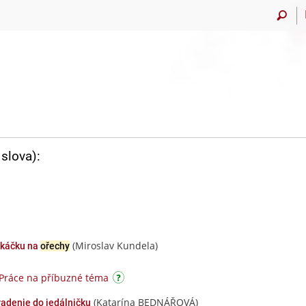
slova):
(Miroslav Kundela)
skáčku na
ořechy
Práce na příbuzné téma
(Katarína BEDNÁŘOVÁ)
adenie do jedálničku