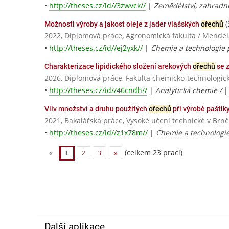
•
http://theses.cz/id//3zwvck//
|
Zemědělství, zahradnic
(
Možnosti výroby a jakost oleje z jader vlašských
ořechů
2022, Diplomová práce, Agronomická fakulta / Mendel
•
http://theses.cz/id//ej2yxk//
|
Chemie a technologie p
Charakterizace lipidického složení arekových
ořechů
se z
2026, Diplomová práce, Fakulta chemicko-technologick
•
http://theses.cz/id//46cndh//
|
Analytická chemie /
Vliv množství a druhu použitých
ořechů
při výrobě paštik
2021, Bakalářská práce, Vysoké učení technické v Brně
•
http://theses.cz/id//z1x78m//
|
Chemie a technologie
(celkem 23 prací)
«
1
2
3
»
Další aplikace