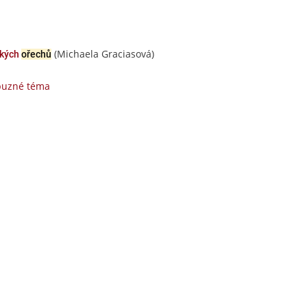
(Michaela Graciasová)
ských
ořechů
buzné téma