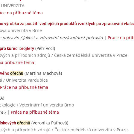
Á UNIVERZITA
áce na příbuzné téma
 výrobku za použití vedlejších produktů vzniklých po zpracování vlaš
ova univerzita v Brně
 potravin / Jakost a zdravotní nezávadnost potravin
|
Práce na pří
(Petr Vocl)
ro kuřecí brojlery
ových a přírodních zdrojů / Česká zemědělská univerzita v Praze
na příbuzné téma
(Martina Machová)
kového
ořechu
á / Univerzita Pardubice
Práce na příbuzné téma
Á)
ekologie / Veterinární univerzita Brno
re /
|
Práce na příbuzné téma
(Veronika Paťhová)
lískových
ořechů
nových a přírodních zdrojů / Česká zemědělská univerzita v Praze