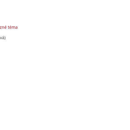
uzné téma
vá)