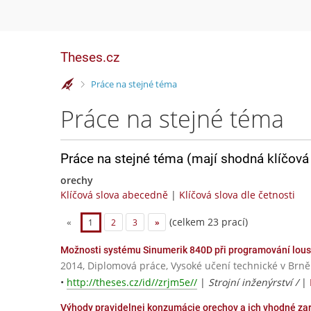
Theses.cz
>
Práce na stejné téma
Práce na stejné téma
Práce na stejné téma (mají shodná klíčová 
orechy
Klíčová slova abecedně
|
Klíčová slova dle četnosti
(celkem 23 prací)
«
1
2
3
»
Možnosti systému Sinumerik 840D při programování lou
2014, Diplomová práce, Vysoké učení technické v Brně
•
http://theses.cz/id//zrjm5e//
|
Strojní inženýrství /
|
Výhody pravidelnej konzumácie orechov a ich vhodné zar