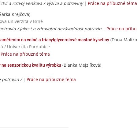
tví a rozvoj venkova / Výživa a potraviny
|
Práce na příbuzné téma
Šárka Krejčová)
ova univerzita v Brně
otravin / Jakost a zdravotní nezávadnost potravin
|
Práce na příb
(Dana Malíko
aměřením na volné a triacylglycerolové mastné kyseliny
á / Univerzita Pardubice
|
Práce na příbuzné téma
(Blanka Mejzlíková)
y na senzorickou kvalitu výrobku
 potravin /
|
Práce na příbuzné téma