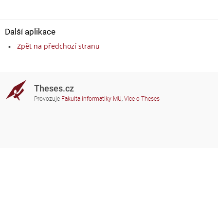
Další aplikace
Zpět na předchozí stranu
Theses.cz
Provozuje
Fakulta informatiky MU
,
Více o Theses
Potřebujete poradit?
Zapojené školy
theses@fi.muni.cz
Správci zapojených škol
Nápověda
Soukromí
Často kladené dotazy
Přístupnost