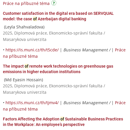
Práce na příbuzné téma
Customer satisfaction in the digital era based on SERVQUAL
model: the case
of
Azerbaijan digital banking
(Leyla Shahvaladova)
2025, Diplomová práce, Ekonomicko-správní fakulta /
Masarykova univerzita
•
https://is.muni.cz/th/t5cde/
|
Business Management /
|
Práce
na příbuzné téma
The impact
of
remote work technologies on greenhouse gas
emissions in higher education institutions
(Md Eyasin Hossain)
2025, Diplomová práce, Ekonomicko-správní fakulta /
Masarykova univerzita
•
https://is.muni.cz/th/tjmv4/
|
Business Management /
|
Práce
na příbuzné téma
Factors Affecting the Adoption
of
Sustainable Business Practices
in the Workplace: An employee’s perspective