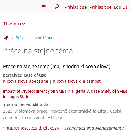
Přihlásit se
Přihlásit se (EduID)
Theses.cz
>
Práce na stejné téma
Práce na stejné téma
Práce na stejné téma (mají shodná klíčová slova):
perceived ease of use
Klíčová slova abecedně
|
Klíčová slova dle četnosti
Impact
of
Cryptocurrency on SMEs in Nigeria; A Case Study
of
SMEs
in Lagos State
(Bartholomew Akintola)
2023, Diplomová práce, Provozně ekonomická fakulta / Česká
zemědělská univerzita v Praze
•
http://theses.cz/id//zlag52//
|
Economics and Management /
|