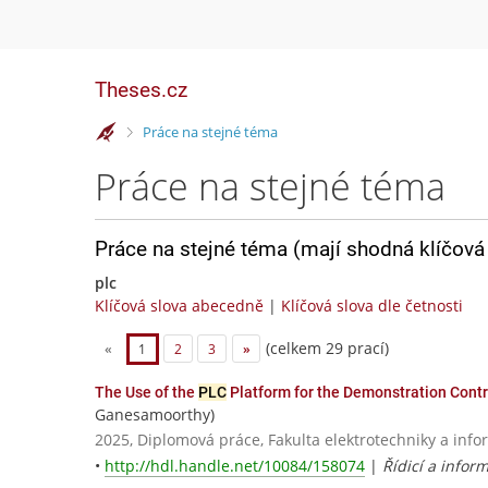
Theses.cz
>
Práce na stejné téma
Práce na stejné téma
Práce na stejné téma (mají shodná klíčová 
plc
Klíčová slova abecedně
|
Klíčová slova dle četnosti
(celkem 29 prací)
«
1
2
3
»
The Use of the
PLC
Platform for the Demonstration Contr
Ganesamoorthy)
2025, Diplomová práce, Fakulta elektrotechniky a info
•
http://hdl.handle.net/10084/158074
|
Řídicí a infor