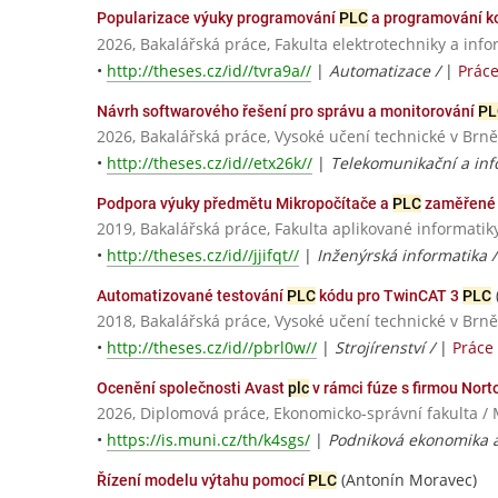
Popularizace výuky programování
PLC
a programování 
2026, Bakalářská práce, Fakulta elektrotechniky a info
•
http://theses.cz/id//tvra9a//
|
Automatizace /
|
Prác
Návrh softwarového řešení pro správu a monitorování
PL
2026, Bakalářská práce, Vysoké učení technické v Brně
•
http://theses.cz/id//etx26k//
|
Telekomunikační a inf
Podpora výuky předmětu Mikropočítače a
PLC
zaměřené 
2019, Bakalářská práce, Fakulta aplikované informatiky
•
http://theses.cz/id//jjifqt//
|
Inženýrská informatika
Automatizované testování
PLC
kódu pro TwinCAT 3
PLC
2018, Bakalářská práce, Vysoké učení technické v Brně
•
http://theses.cz/id//pbrl0w//
|
Strojírenství /
|
Práce
Ocenění společnosti Avast
plc
v rámci fúze s firmou Nort
2026, Diplomová práce, Ekonomicko-správní fakulta / 
•
https://is.muni.cz/th/k4sgs/
|
Podniková ekonomika
(Antonín Moravec)
Řízení modelu výtahu pomocí
PLC