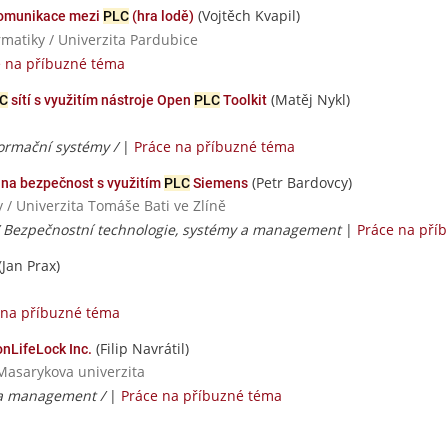
(Vojtěch Kvapil)
komunikace mezi
PLC
(hra lodě)
rmatiky / Univerzita Pardubice
e na příbuzné téma
(Matěj Nykl)
C
sítí s využitím nástroje Open
PLC
Toolkit
ormační systémy /
|
Práce na příbuzné téma
(Petr Bardovcy)
na bezpečnost s využitím
PLC
Siemens
 / Univerzita Tomáše Bati ve Zlíně
 / Bezpečnostní technologie, systémy a management
|
Práce na pří
(Jan Prax)
 na příbuzné téma
(Filip Navrátil)
onLifeLock Inc.
Masarykova univerzita
 a management /
|
Práce na příbuzné téma