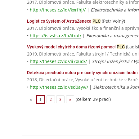
2017, Diplomová práce, Fakulta elektrotechniky a info
•
http://theses.cz/id//kxrfhj//
|
Elektrotechnika a infor
(Petr Volný)
Logistics System of AstraZeneca
PLC
2017, Diplomová práce, Vysoká škola finanční a správn
•
https://is.vsfs.cz/th/itxat/
|
Ekonomika a management
(Ladisl
Výukový model chytrého domu řízený pomocí
PLC
2019, Diplomová práce, Fakulta strojní / Technická univ
•
http://theses.cz/id//ii7oud//
|
Strojní inženýrství / 
Detekcia prechodu nulou pre účely synchronizácie hodín 
2018, Disertační práce, Vysoké učení technické v Brně
•
http://theses.cz/id//sd0ayv//
|
Elektrotechnika a kom
(celkem 29 prací)
«
1
2
3
»