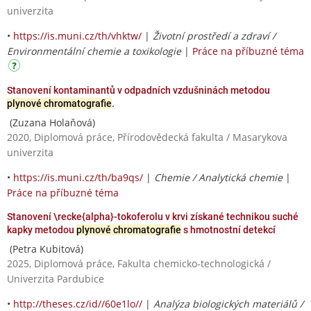
univerzita
•
https://is.muni.cz/th/vhktw/
|
Životní prostředí a zdraví /
Environmentální chemie a toxikologie
|
Práce na příbuzné téma
Stanovení kontaminantů v odpadních vzdušninách metodou
plynové chromatografie
.
(Zuzana Holaňová)
2020, Diplomová práce, Přírodovědecká fakulta / Masarykova
univerzita
•
https://is.muni.cz/th/ba9qs/
|
Chemie / Analytická chemie
|
Práce na příbuzné téma
Stanovení \recke{alpha}-tokoferolu v krvi získané technikou suché
kapky metodou
plynové chromatografie
s hmotnostní detekcí
(Petra Kubitová)
2025, Diplomová práce, Fakulta chemicko-technologická /
Univerzita Pardubice
•
http://theses.cz/id//60e1lo//
|
Analýza biologických materiálů /