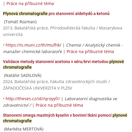
|
Práce na příbuzné téma
Plynová chromatografie
pro stanovení aldehydů a ketonů
(Tomáš Rozman)
2013, Bakalářská práce, Přírodovědecká fakulta / Masarykova
univerzita
•
https://is.muni.cz/th/mufhk/
|
Chemie / Analytický chemik -
manažer chemické laboratoře
|
Práce na příbuzné téma
Validace metody stanovení acetonu v séru/krvi metodou
plynové
chromatografie
(Natálie SADILOVÁ)
2024, Bakalářská práce, Fakulta zdravotnických studií /
ZÁPADOČESKÁ UNIVERZITA V PLZNI
•
http://theses.cz/id//qroyyf//
|
Laboratorní diagnostika ve
zdravotnictví /
|
Práce na příbuzné téma
Stanovení omega mastných kyselin v bovinní tkáni pomocí
plynové
chromatografie
(Markéta MERTOVÁ)