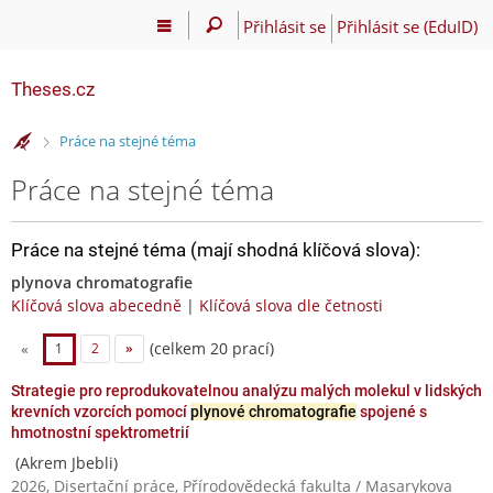
Přihlásit se
Přihlásit se (EduID)
Theses.cz
>
Práce na stejné téma
Práce na stejné téma
Práce na stejné téma (mají shodná klíčová slova):
plynova chromatografie
Klíčová slova abecedně
|
Klíčová slova dle četnosti
(celkem 20 prací)
«
1
2
»
Strategie pro reprodukovatelnou analýzu malých molekul v lidských
krevních vzorcích pomocí
plynové chromatografie
spojené s
hmotnostní spektrometrií
(Akrem Jbebli)
2026, Disertační práce, Přírodovědecká fakulta / Masarykova