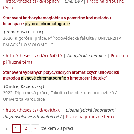
•
http://theses.cz/id//ibpifc//
|
Chemie /
|
Práce na příbuzné
téma
Stanovení karboxyhemoglobinu v posmrtné krvi metodou
headspace
plynové chromatografie
(Roman PAPOUŠEK)
2026, Rigorózní práce, Přírodovědecká fakulta / UNIVERZITA
PALACKÉHO V OLOMOUCI
•
http://theses.cz/id//rn6x0d//
|
Analytická chemie /
|
Práce na
příbuzné téma
Stanovení vybraných polycyklických aromatických uhlovodíků
metodou
plynové chromatografie
s hmotnostní detekcí
(Ondřej Kačerovský)
2022, Diplomová práce, Fakulta chemicko-technologická /
Univerzita Pardubice
•
http://theses.cz/id//87jtbg//
|
Bioanalytická laboratorní
diagnostika ve zdravotnictví /
|
Práce na příbuzné téma
(celkem 20 prací)
«
1
2
»