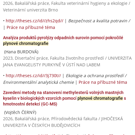
2026, Bakalářská práce, Fakulta veterinární hygieny a ekologie /
Veterinární univerzita Brno
•
http://theses.cz/id//zhs2qd//
|
Bezpečnost a kvalita potravin /
|
Práce na příbuzné téma
Analýza produktů pyrolýzy odpadních surovin pomocí pokročilé
plynové chromatografie
(Hana BURDOVÁ)
2023, Disertační práce, Fakulta životního prostředí / UNIVERZITA
JANA EVANGELISTY PURKYNĚ V ÚSTÍ NAD LABEM
•
http://theses.cz/id//3j730t//
|
Ekologie a ochrana prostředí /
Environmentální analytická chemie
|
Práce na příbuzné téma
Zavedení metody na stanovení methylesterů volných mastných
kyselin v biologických vzorcích pomocí
plynové chromatografie
s
hmotnostní detekcí (GC-MS)
(Vojtěch ČERNÝ)
2026, Bakalářská práce, Přírodovědecká fakulta / JIHOČESKÁ
UNIVERZITA V ČESKÝCH BUDĚJOVICÍCH