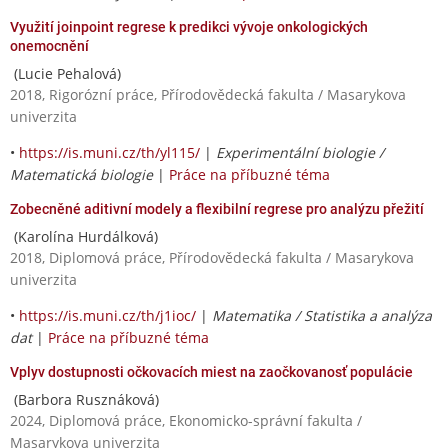
Využití joinpoint regrese k predikci vývoje onkologických
onemocnění
(Lucie Pehalová)
2018, Rigorózní práce, Přírodovědecká fakulta / Masarykova
univerzita
•
https://is.muni.cz/th/yl115/
|
Experimentální biologie /
Matematická biologie
|
Práce na příbuzné téma
Zobecněné aditivní modely a flexibilní regrese pro analýzu přežití
(Karolína Hurdálková)
2018, Diplomová práce, Přírodovědecká fakulta / Masarykova
univerzita
•
https://is.muni.cz/th/j1ioc/
|
Matematika / Statistika a analýza
dat
|
Práce na příbuzné téma
Vplyv dostupnosti očkovacích miest na zaočkovanosť populácie
(Barbora Rusznáková)
2024, Diplomová práce, Ekonomicko-správní fakulta /
Masarykova univerzita