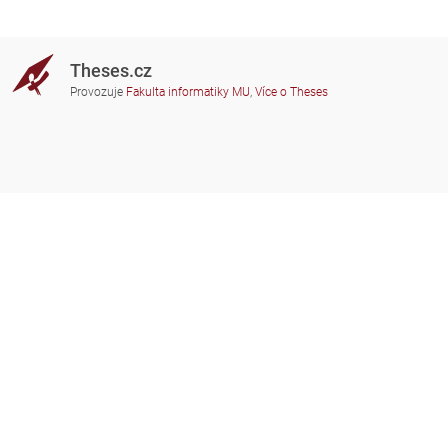
Theses.cz
Provozuje
Fakulta informatiky MU
,
Více o Theses
Potřebujete poradit?
Zapojené školy
theses@fi.muni.cz
Správci zapojených škol
Nápověda
Soukromí
Často kladené dotazy
Přístupnost
Zobrazit klasickou verzi