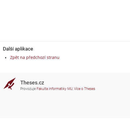
Další aplikace
Zpět na předchozí stranu
Theses.cz
Provozuje
Fakulta informatiky MU
,
Více o Theses
Potřebujete poradit?
Zapojené školy
theses@fi.muni.cz
Správci zapojených škol