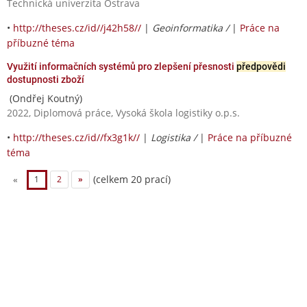
Technická univerzita Ostrava
•
http://theses.cz/id//j42h58//
|
Geoinformatika /
|
Práce na
příbuzné téma
Využití informačních systémů pro zlepšení přesnosti
předpovědi
dostupnosti zboží
(Ondřej Koutný)
2022, Diplomová práce, Vysoká škola logistiky o.p.s.
•
http://theses.cz/id//fx3g1k//
|
Logistika /
|
Práce na příbuzné
téma
(celkem 20 prací)
«
1
2
»