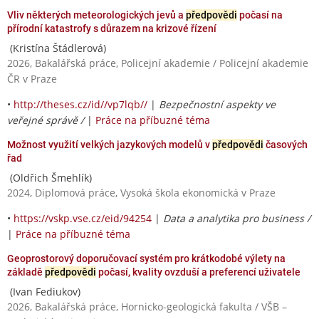
Vliv některých meteorologických jevů a
předpovědi
počasí na
přírodní katastrofy s důrazem na krizové řízení
(Kristína Štádlerová)
2026, Bakalářská práce, Policejní akademie / Policejní akademie
ČR v Praze
•
http://theses.cz/id//vp7lqb//
|
Bezpečnostní aspekty ve
veřejné správě /
|
Práce na příbuzné téma
Možnost využití velkých jazykových modelů v
předpovědi
časových
řad
(Oldřich Šmehlík)
2024, Diplomová práce, Vysoká škola ekonomická v Praze
•
https://vskp.vse.cz/eid/94254
|
Data a analytika pro business /
|
Práce na příbuzné téma
Geoprostorový doporučovací systém pro krátkodobé výlety na
základě
předpovědi
počasí, kvality ovzduší a preferencí uživatele
(Ivan Fediukov)
2026, Bakalářská práce, Hornicko-geologická fakulta / VŠB –