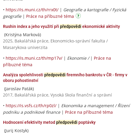
•
https://is.muni.cz/th/rrx0t/
|
Geografie a kartografie / Fyzická
geografie
|
Práce na příbuzné téma
Rushin index a jeho využití při
předpovědi
ekonomické aktivity
(Kristýna Marková)
2025, Bakalářská práce, Ekonomicko-správní fakulta /
Masarykova univerzita
•
https://is.muni.cz/th/mp17v/
|
Ekonomie /
|
Práce na
příbuzné téma
Analýza spolehlivosti
předpovědi
firemního bankrotu v ČR - firmy v
oboru pohostinství
(Jaroslav Paták)
2017, Bakalářská práce, Vysoká škola finanční a správní
•
https://is.vsfs.cz/th/rp0zl/
|
Ekonomika a management / Řízení
podniku a podnikové finance
|
Práce na příbuzné téma
Hodnocení efektivity metod
předpovědi
poptávky
(Jurij Kostyk)