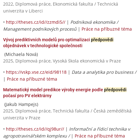
2022, Diplomová práce, Ekonomická fakulta / Technická
univerzita v Liberci
•
http://theses.cz/id//zzmdi5//
|
Podniková ekonomika /
Management podnikových procesů
|
Práce na příbuzné téma
Vývoj prediktivních modelů pro optimalizaci
předpovědi
objednávek v technologické společnosti
(Michaela Nová)
2025, Diplomová práce, Vysoká škola ekonomická v Praze
•
https://vskp.vse.cz/eid/98118
|
Data a analytika pro business /
|
Práce na příbuzné téma
Matematický model predikce výroby energie podle
předpovědi
počasí pro PV elektrárny
(Jakub Hampejs)
2025, Diplomová práce, Technická fakulta / Česká zemědělská
univerzita v Praze
•
http://theses.cz/id//qj98ur//
|
Informační a řídicí technika v
agropotravinářském komplexu /
|
Práce na příbuzné téma