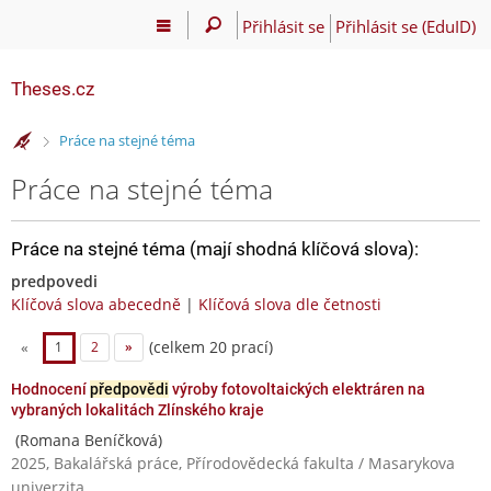
Přihlásit se
Přihlásit se (EduID)
Theses.cz
>
Práce na stejné téma
Práce na stejné téma
Práce na stejné téma (mají shodná klíčová slova):
predpovedi
Klíčová slova abecedně
|
Klíčová slova dle četnosti
(celkem 20 prací)
«
1
2
»
Hodnocení
předpovědi
výroby fotovoltaických elektráren na
vybraných lokalitách Zlínského kraje
(Romana Beníčková)
2025, Bakalářská práce, Přírodovědecká fakulta / Masarykova
univerzita