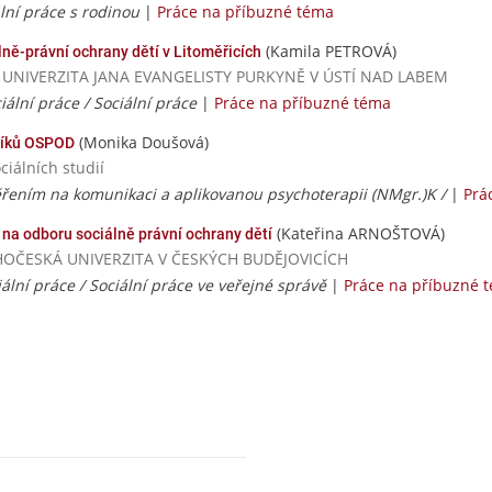
ální práce s rodinou
|
Práce na příbuzné téma
(Kamila PETROVÁ)
ně-právní ochrany dětí v Litoměřicích
ká / UNIVERZITA JANA EVANGELISTY PURKYNĚ V ÚSTÍ NAD LABEM
ciální práce / Sociální práce
|
Práce na příbuzné téma
(Monika Doušová)
íků OSPOD
iálních studií
ěřením na komunikaci a aplikovanou psychoterapii (NMgr.)K /
|
Prá
(Kateřina ARNOŠTOVÁ)
 na odboru sociálně právní ochrany dětí
/ JIHOČESKÁ UNIVERZITA V ČESKÝCH BUDĚJOVICÍCH
ciální práce / Sociální práce ve veřejné správě
|
Práce na příbuzné 