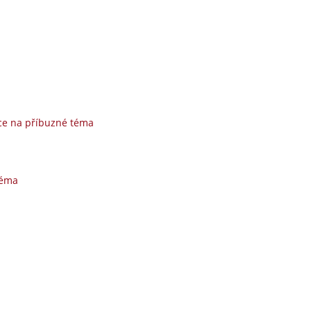
ce na příbuzné téma
téma