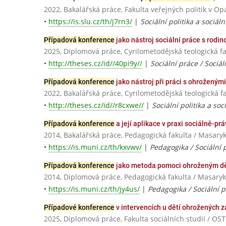
2022, Bakalářská práce, Fakulta veřejných politik v Op
•
https://is.slu.cz/th/j7rn3/
|
Sociální politika a sociáln
Případová konference
jako nástroj sociální práce s rodin
2025, Diplomová práce, Cyrilometodějská teologická
•
http://theses.cz/id//40pi9y//
|
Sociální práce / Sociál
Případová konference
jako nástroj při práci s ohroženým
2022, Bakalářská práce, Cyrilometodějská teologick
•
http://theses.cz/id//r8cxwe//
|
Sociální politika a soc
Případová konference
a její aplikace v praxi sociálně-pr
2014, Bakalářská práce, Pedagogická fakulta / Masaryk
•
https://is.muni.cz/th/kxvwv/
|
Pedagogika / Sociální 
Případová konference
jako metoda pomoci ohroženým d
2014, Diplomová práce, Pedagogická fakulta / Masaryk
•
https://is.muni.cz/th/jy4us/
|
Pedagogika / Sociální 
Případové konference
v intervencích u dětí ohrožených
2025, Diplomová práce, Fakulta sociálních studií / 