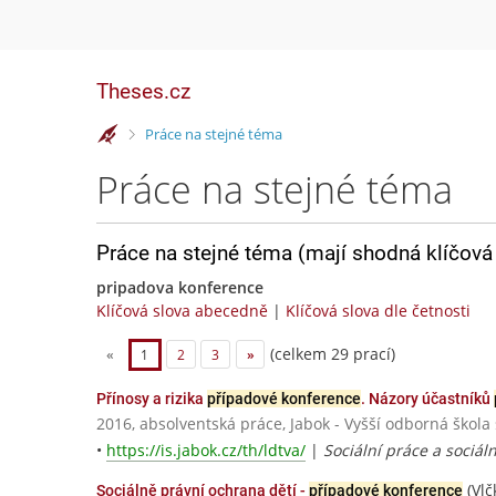
Theses.cz
>
Práce na stejné téma
Práce na stejné téma
Práce na stejné téma (mají shodná klíčová 
pripadova konference
Klíčová slova abecedně
|
Klíčová slova dle četnosti
(celkem 29 prací)
«
1
2
3
»
Přínosy a rizika
případové konference
. Názory účastníků
2016, absolventská práce, Jabok - Vyšší odborná škola
•
https://is.jabok.cz/th/ldtva/
|
Sociální práce a sociál
(Vlč
Sociálně právní ochrana dětí -
případové konference