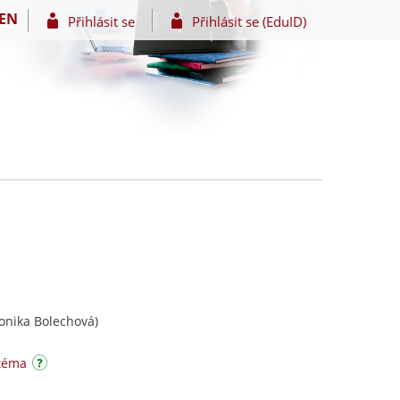
EN
Přihlásit se
Přihlásit se (EduID)
onika Bolechová)
 téma