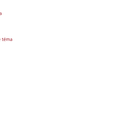
a
é téma