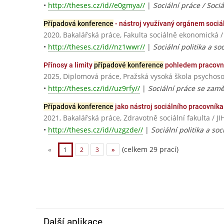
•
http://theses.cz/id//e0gmya//
|
Sociální práce / Soci
Případová konference
- nástroj využívaný orgánem sociál
2020, Bakalářská práce, Fakulta sociálně ekonomic
•
http://theses.cz/id//nz1wwr//
|
Sociální politika a so
Přínosy a limity
případové konference
pohledem pracovn
2025, Diplomová práce, Pražská vysoká škola psychosoc
•
http://theses.cz/id//uz9rfy//
|
Sociální práce se zam
Případová konference
jako nástroj sociálního pracovníka
2021, Bakalářská práce, Zdravotně sociální fakulta 
•
http://theses.cz/id//uzgzde//
|
Sociální politika a so
(celkem 29 prací)
«
1
2
3
»
Další aplikace