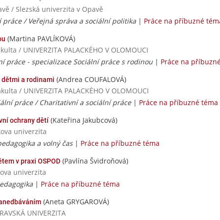
avě / Slezská univerzita v Opavě
í práce / Veřejná správa a sociální politika
|
Práce na příbuzné tém
(Martina PAVLÍKOVÁ)
ou
 fakulta / UNIVERZITA PALACKÉHO V OLOMOUCI
ní práce - specializace Sociální práce s rodinou
|
Práce na příbuzn
(Andrea COUFALOVÁ)
i dětmi a rodinami
á fakulta / UNIVERZITA PALACKÉHO V OLOMOUCI
iální práce / Charitativní a sociální práce
|
Práce na příbuzné téma
(Kateřina Jakubcová)
ávní ochrany dětí
ova univerzita
pedagogika a volný čas
|
Práce na příbuzné téma
(Pavlína Švidroňová)
ětem v praxi OSPOD
ova univerzita
pedagogika
|
Práce na příbuzné téma
(Aneta GRYGAROVÁ)
 zanedbáváním
OSTRAVSKÁ UNIVERZITA