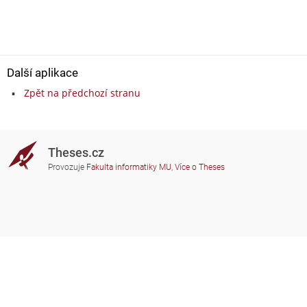
Další aplikace
Zpět na předchozí stranu
Theses.cz
Provozuje
Fakulta informatiky MU
,
Více o Theses
Potřebujete poradit?
Zapojené školy
theses@fi.muni.cz
Správci zapojených škol
Nápověda
Soukromí