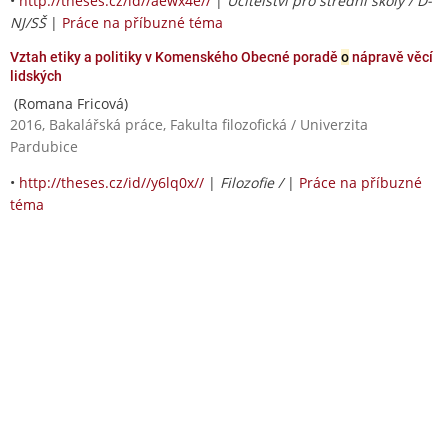
•
http://theses.cz/id//aewx4e//
|
Učitelství pro střední školy / D-
NJ/SŠ
|
Práce na příbuzné téma
Vztah etiky a politiky v Komenského Obecné poradě
o
nápravě věcí
lidských
(Romana Fricová)
2016, Bakalářská práce, Fakulta filozofická / Univerzita
Pardubice
•
http://theses.cz/id//y6lq0x//
|
Filozofie /
|
Práce na příbuzné
téma