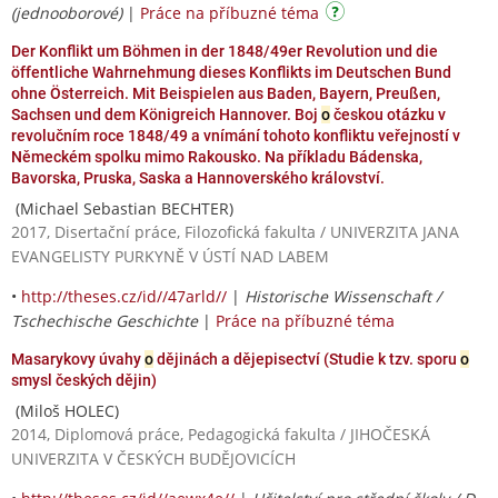
(jednooborové)
|
Práce na příbuzné téma
Der Konflikt um Böhmen in der 1848/49er Revolution und die
öffentliche Wahrnehmung dieses Konflikts im Deutschen Bund
ohne Österreich. Mit Beispielen aus Baden, Bayern, Preußen,
Sachsen und dem Königreich Hannover. Boj
o
českou otázku v
revolučním roce 1848/49 a vnímání tohoto konfliktu veřejností v
Německém spolku mimo Rakousko. Na příkladu Bádenska,
Bavorska, Pruska, Saska a Hannoverského království.
(Michael Sebastian BECHTER)
2017, Disertační práce, Filozofická fakulta / UNIVERZITA JANA
EVANGELISTY PURKYNĚ V ÚSTÍ NAD LABEM
•
http://theses.cz/id//47arld//
|
Historische Wissenschaft /
Tschechische Geschichte
|
Práce na příbuzné téma
Masarykovy úvahy
o
dějinách a dějepisectví (Studie k tzv. sporu
o
smysl českých dějin)
(Miloš HOLEC)
2014, Diplomová práce, Pedagogická fakulta / JIHOČESKÁ
UNIVERZITA V ČESKÝCH BUDĚJOVICÍCH