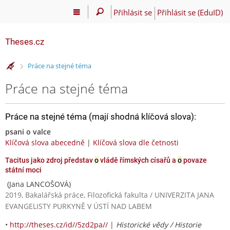
Přihlásit se
Přihlásit se (EduID)
Theses.cz
>
Práce na stejné téma
Práce na stejné téma
Práce na stejné téma (mají shodná klíčová slova):
psani o valce
Klíčová slova abecedně
|
Klíčová slova dle četnosti
Tacitus jako zdroj představ
o
vládě římských císařů a
o
povaze
státní moci
(Jana LANCOŠOVÁ)
2019, Bakalářská práce, Filozofická fakulta / UNIVERZITA JANA
EVANGELISTY PURKYNĚ V ÚSTÍ NAD LABEM
•
http://theses.cz/id//5zd2pa//
|
Historické vědy / Historie