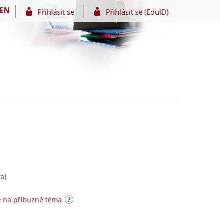
EN
Přihlásit se
Přihlásit se (EduID)
a)
e na příbuzné téma