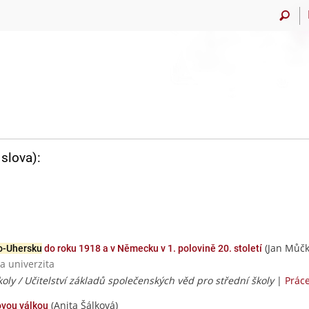
slova):
(Jan Můčk
o-Uhersku
do roku 1918 a v Německu v 1. polovině 20. století
a univerzita
školy / Učitelství základů společenských věd pro střední školy
|
Prác
(Anita Šálková)
ovou válkou