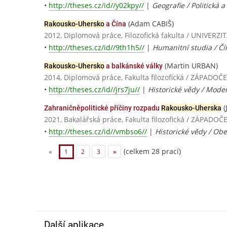
•
http://theses.cz/id//y02kpy//
|
Geografie / Politická a
(Adam CABIŠ)
Rakousko-Uhersko
a Čína
2012, Diplomová práce, Filozofická fakulta / UNIVE
•
http://theses.cz/id//9th1h5//
|
Humanitní studia / Čín
(Martin URBAN)
Rakousko-Uhersko
a balkánské války
2014, Diplomová práce, Fakulta filozofická / ZÁPADO
•
http://theses.cz/id//jrs7ju//
|
Historické vědy / Moder
(
Zahraničněpolitické příčiny rozpadu
Rakousko-Uherska
2021, Bakalářská práce, Fakulta filozofická / ZÁPADO
•
http://theses.cz/id//vmbso6//
|
Historické vědy / Ob
(celkem 28 prací)
«
1
2
3
»
Další aplikace