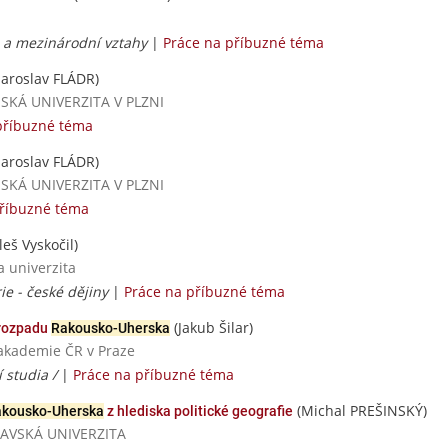
ie a mezinárodní vztahy
|
Práce na příbuzné téma
Jaroslav FLÁDR)
ČESKÁ UNIVERZITA V PLZNI
příbuzné téma
Jaroslav FLÁDR)
ČESKÁ UNIVERZITA V PLZNI
příbuzné téma
leš Vyskočil)
a univerzita
ie - české dějiny
|
Práce na příbuzné téma
(Jakub Šilar)
 rozpadu
Rakousko-Uherska
 akademie ČR v Praze
 studia /
|
Práce na příbuzné téma
(Michal PREŠINSKÝ)
kousko-Uherska
z hlediska politické geografie
TRAVSKÁ UNIVERZITA