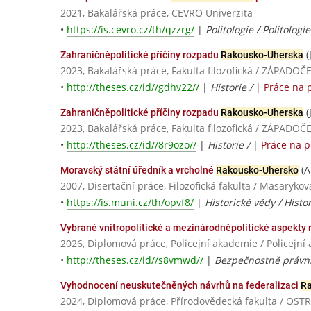
2021, Bakalářská práce, CEVRO Univerzita
•
https://is.cevro.cz/th/qzzrg/
|
Politologie / Politolog
(
Zahraničněpolitické příčiny rozpadu
Rakousko-Uherska
2023, Bakalářská práce, Fakulta filozofická / ZÁPADO
•
http://theses.cz/id//gdhv22//
|
Historie /
|
Práce na 
(
Zahraničněpolitické příčiny rozpadu
Rakousko-Uherska
2023, Bakalářská práce, Fakulta filozofická / ZÁPADO
•
http://theses.cz/id//8r9ozo//
|
Historie /
|
Práce na 
(A
Moravský státní úředník a vrcholné
Rakousko-Uhersko
2007, Disertační práce, Filozofická fakulta / Masarykov
•
https://is.muni.cz/th/opvf8/
|
Historické vědy / Histor
Vybrané vnitropolitické a mezinárodněpolitické aspekty
2026, Diplomová práce, Policejní akademie / Policejní
•
http://theses.cz/id//s8vmwd//
|
Bezpečnostně právní
Vyhodnocení neuskutečněných návrhů na federalizaci
Ra
2024, Diplomová práce, Přírodovědecká fakulta / OS