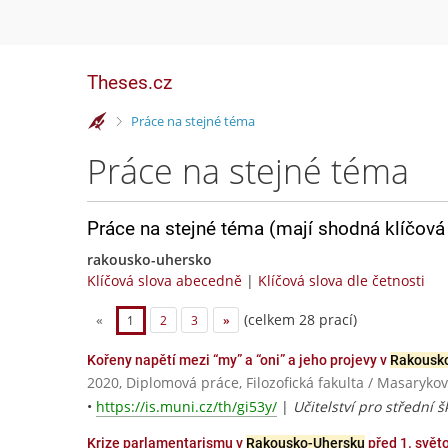
Theses.cz
>
Práce na stejné téma
Práce na stejné téma
Práce na stejné téma (mají shodná klíčová 
rakousko-uhersko
Klíčová slova abecedně
|
Klíčová slova dle četnosti
(celkem 28 prací)
«
1
2
3
»
Kořeny napětí mezi “my” a “oni” a jeho projevy v
Rakousk
2020, Diplomová práce, Filozofická fakulta / Masarykov
•
https://is.muni.cz/th/gi53y/
|
Učitelství pro střední 
Krize parlamentarismu v
Rakousko-Uhersku
před 1. svět