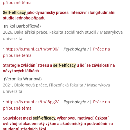
příbuzné téma
Self-efficacy
jako dynamický proces: Intenzivní longitudinální
studie jednoho případu
(Nikol Barboříková)
2026, Bakalářská práce, Fakulta sociálních studií / Masarykova
univerzita
•
https://is.muni.cz/th/tvn90/
|
Psychologie /
|
Práce na
příbuzné téma
Strategie zvládání stresu a
self-efficacy
u lidí se závislostí na
návykových látkách.
(Veronika Wranová)
2021, Diplomová práce, Filozofická fakulta / Masarykova
univerzita
•
https://is.muni.cz/th/l8pg2/
|
Psychologie /
|
Práce na
příbuzné téma
Souvislost mezi
self-efficacy
, výkonovou motivací, úzkostí
ovlivňující akademický výkon a akademickým podváděním u
studentů středních škol