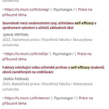
univerzita
•
https://is.muni.cz/th/ssveg/
|
Psychologie /
|
Práce na
příbuzné téma
Souvislosti mezi osobnostními rysy, učitelskou
self-efficacy
a
syndromem vyhoření u učitelů základních škol
(Jakub Větříšek)
2022, Diplomová práce, Filozofická fakulta / Masarykova
univerzita
•
https://is.muni.cz/th/s65ly/
|
Psychologie /
|
Práce na
příbuzné téma
Faktory ovlivňující volbu učitelské profese a
self-efficacy
studentů
oborů zaměřených na vzdělávání
(Adéla Pašková)
2025, Bakalářská práce, Filozofická fakulta / Masarykova
univerzita
•
https://is.muni.cz/th/wocxs/
|
Psychologie /
|
Práce na
příbuzné téma