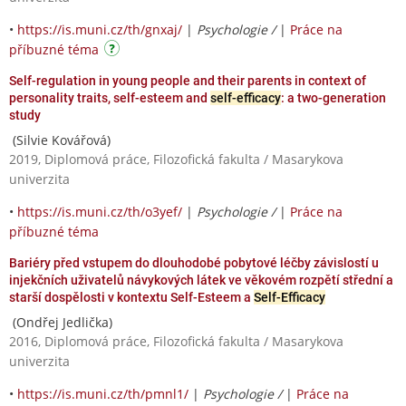
•
https://is.muni.cz/th/gnxaj/
|
Psychologie /
|
Práce na
příbuzné téma
Self-regulation in young people and their parents in context of
personality traits, self-esteem and
self-efficacy
: a two-generation
study
(Silvie Kovářová)
2019, Diplomová práce, Filozofická fakulta / Masarykova
univerzita
•
https://is.muni.cz/th/o3yef/
|
Psychologie /
|
Práce na
příbuzné téma
Bariéry před vstupem do dlouhodobé pobytové léčby závislostí u
injekčních uživatelů návykových látek ve věkovém rozpětí střední a
starší dospělosti v kontextu Self-Esteem a
Self-Efficacy
(Ondřej Jedlička)
2016, Diplomová práce, Filozofická fakulta / Masarykova
univerzita
•
https://is.muni.cz/th/pmnl1/
|
Psychologie /
|
Práce na