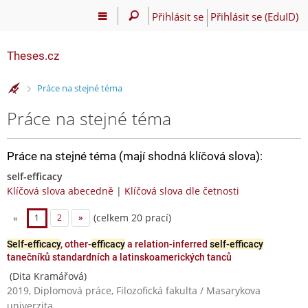
Přihlásit se
Přihlásit se (EduID)
Theses.cz
>
Práce na stejné téma
Práce na stejné téma
Práce na stejné téma (mají shodná klíčová slova):
self-efficacy
Klíčová slova abecedně
|
Klíčová slova dle četnosti
(celkem 20 prací)
«
1
2
»
Self-efficacy
, other-
efficacy
a relation-inferred
self-efficacy
tanečníků standardních a latinskoamerických tanců
(Dita Kramářová)
2019, Diplomová práce, Filozofická fakulta / Masarykova
univerzita