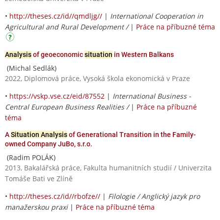
•
http://theses.cz/id//qmdljg//
|
International Cooperation in
Agricultural and Rural Development /
|
Práce na příbuzné téma
Analysis
of geoeconomic
situation
in Western Balkans
(Michal Sedlák)
2022, Diplomová práce, Vysoká škola ekonomická v Praze
•
https://vskp.vse.cz/eid/87552
|
International Business -
Central European Business Realities /
|
Práce na příbuzné
téma
A
Situation Analysis
of Generational Transition in the Family-
owned Company JuBo, s.r.o.
(Radim POLÁK)
2013, Bakalářská práce, Fakulta humanitních studií / Univerzita
Tomáše Bati ve Zlíně
•
http://theses.cz/id//rbofze//
|
Filologie / Anglický jazyk pro
manažerskou praxi
|
Práce na příbuzné téma