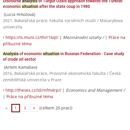
Discourse
analysis
of Turgut Özals approach towards the Turkish
economic
situation
after the state coup in 1980
(Lucia Hrkútová)
2021, Bakalářská práce, Fakulta sociálních studií / Masarykova
univerzita
•
https://is.muni.cz/th/r16qt/
|
Mezinárodní vztahy /
|
Práce na
příbuzné téma
Analysis
of economic
situation
in Russian Federation - Case study
of crude oil sector
(Artem Kamaliev)
2016, Bakalářská práce, Provozně ekonomická fakulta / Česká
zemědělská univerzita v Praze
•
http://theses.cz/id//nfm4rp//
|
Economics and Management /
|
Práce na příbuzné téma
(celkem 20 prací)
«
1
2
»