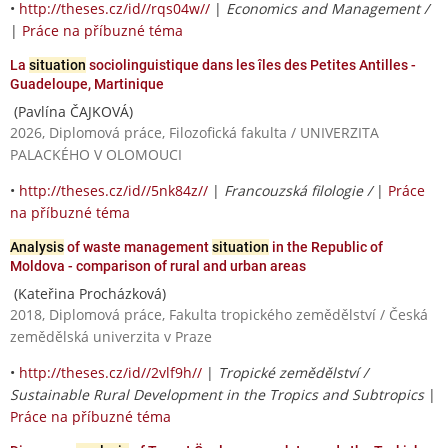
•
http://theses.cz/id//rqs04w//
|
Economics and Management /
|
Práce na příbuzné téma
La
situation
sociolinguistique dans les îles des Petites Antilles -
Guadeloupe, Martinique
(Pavlína ČAJKOVÁ)
2026, Diplomová práce, Filozofická fakulta / UNIVERZITA
PALACKÉHO V OLOMOUCI
•
http://theses.cz/id//5nk84z//
|
Francouzská filologie /
|
Práce
na příbuzné téma
Analysis
of waste management
situation
in the Republic of
Moldova - comparison of rural and urban areas
(Kateřina Procházková)
2018, Diplomová práce, Fakulta tropického zemědělství / Česká
zemědělská univerzita v Praze
•
http://theses.cz/id//2vlf9h//
|
Tropické zemědělství /
Sustainable Rural Development in the Tropics and Subtropics
|
Práce na příbuzné téma