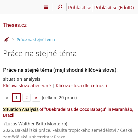
Přihlásit se
Přihlásit se (EduID)
Theses.cz
>
Práce na stejné téma
Práce na stejné téma
Práce na stejné téma (mají shodná klíčová slova):
situation analysis
Klíčová slova abecedně
|
Klíčová slova dle četnosti
(celkem 20 prací)
«
1
2
»
Situation Analysis
of "Quebradeiras de Coco Babaçu" in Maranhão,
Brazil
(Lucas Walther Brito Monteiro)
2026, Bakalářská práce, Fakulta tropického zemědělství / Česká
zemědělská univerzita v Praze