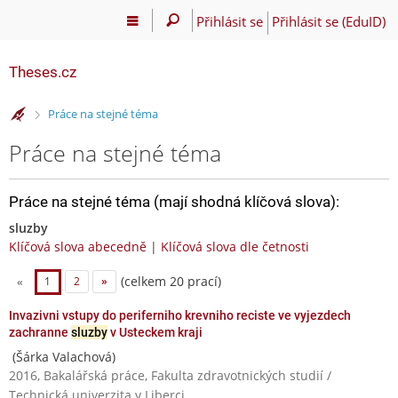
Přihlásit se
Přihlásit se (EduID)
Theses.cz
>
Práce na stejné téma
Práce na stejné téma
Práce na stejné téma (mají shodná klíčová slova):
sluzby
Klíčová slova abecedně
|
Klíčová slova dle četnosti
(celkem 20 prací)
«
1
2
»
Invazivni vstupy do periferniho krevniho reciste ve vyjezdech
zachranne
sluzby
v Usteckem kraji
(Šárka Valachová)
2016, Bakalářská práce, Fakulta zdravotnických studií /
Technická univerzita v Liberci