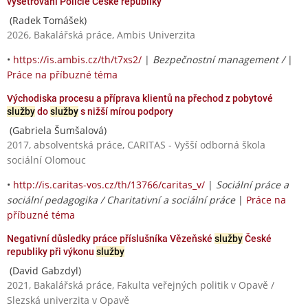
vyšetřování Policie České republiky
(Radek Tomášek)
2026, Bakalářská práce, Ambis Univerzita
•
https://is.ambis.cz/th/t7xs2/
|
Bezpečnostní management /
|
Práce na příbuzné téma
Východiska procesu a příprava klientů na přechod z pobytové
služby
do
služby
s nižší mírou podpory
(Gabriela Šumšalová)
2017, absolventská práce, CARITAS - Vyšší odborná škola
sociální Olomouc
•
http://is.caritas-vos.cz/th/13766/caritas_v/
|
Sociální práce a
sociální pedagogika / Charitativní a sociální práce
|
Práce na
příbuzné téma
Negativní důsledky práce příslušníka Vězeňské
služby
České
republiky při výkonu
služby
(David Gabzdyl)
2021, Bakalářská práce, Fakulta veřejných politik v Opavě /
Slezská univerzita v Opavě