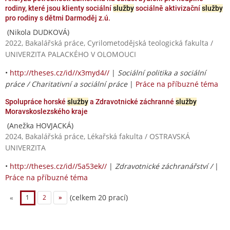
rodiny, které jsou klienty sociální
služby
sociálně aktivizační
služby
pro rodiny s dětmi Darmoděj z.ú.
(Nikola DUDKOVÁ)
2022, Bakalářská práce, Cyrilometodějská teologická fakulta /
UNIVERZITA PALACKÉHO V OLOMOUCI
•
http://theses.cz/id//x3myd4//
|
Sociální politika a sociální
práce / Charitativní a sociální práce
|
Práce na příbuzné téma
Spolupráce horské
služby
a Zdravotnické záchranné
služby
Moravskoslezského kraje
(Anežka HOVJACKÁ)
2024, Bakalářská práce, Lékařská fakulta / OSTRAVSKÁ
UNIVERZITA
•
http://theses.cz/id//5a53ek//
|
Zdravotnické záchranářství /
|
Práce na příbuzné téma
(celkem 20 prací)
«
1
2
»