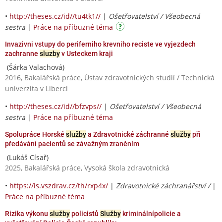
•
http://theses.cz/id//tu4tk1//
|
Ošetřovatelství / Všeobecná
sestra
|
Práce na příbuzné téma
Invazivni vstupy do periferniho krevniho reciste ve vyjezdech
zachranne
sluzby
v Usteckem kraji
(Šárka Valachová)
2016, Bakalářská práce, Ústav zdravotnických studií / Technická
univerzita v Liberci
•
http://theses.cz/id//bfzvps//
|
Ošetřovatelství / Všeobecná
sestra
|
Práce na příbuzné téma
Spolupráce Horské
služby
a Zdravotnické záchranné
služby
při
předávání pacientů se závažným zraněním
(Lukáš Císař)
2025, Bakalářská práce, Vysoká škola zdravotnická
•
https://is.vszdrav.cz/th/rxp4x/
|
Zdravotnické záchranářství /
|
Práce na příbuzné téma
Rizika výkonu
služby
policistů
Služby
kriminálnípolicie a