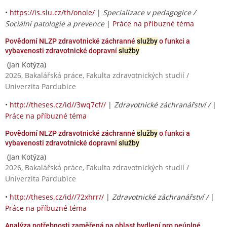
•
https://is.slu.cz/th/onole/
|
Specializace v pedagogice /
Sociální patologie a prevence
|
Práce na příbuzné téma
Povědomí NLZP zdravotnické záchranné
služby
o funkci a
vybavenosti zdravotnické dopravní
služby
(Jan Kotýza)
2026, Bakalářská práce, Fakulta zdravotnických studií /
Univerzita Pardubice
•
http://theses.cz/id//3wq7cf//
|
Zdravotnické záchranářství /
|
Práce na příbuzné téma
Povědomí NLZP zdravotnické záchranné
služby
o funkci a
vybavenosti zdravotnické dopravní
služby
(Jan Kotýza)
2026, Bakalářská práce, Fakulta zdravotnických studií /
Univerzita Pardubice
•
http://theses.cz/id//72xhrr//
|
Zdravotnické záchranářství /
|
Práce na příbuzné téma
Analýza potřebnosti zaměřená na oblast bydlení pro neúplné