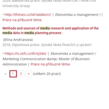
2024, Bakalářská práce, Vysoká škola NEWTON / NEWTON
University Group
•
http://theses.cz/id//a4obzn//
|
Ekonomika a management /
|
Práce na příbuzné téma
Methods and sources of
media
research and application of the
media
data in
media
planning process
(Elina Andriasova)
2018, Diplomová práce, Vysoká škola finanční a správní
•
https://is.vsfs.cz/th/sj54o/
|
Ekonomika a management /
Marketing Communication &amp; Master of Business
Administration
|
Práce na příbuzné téma
(celkem 20 prací)
«
1
2
»