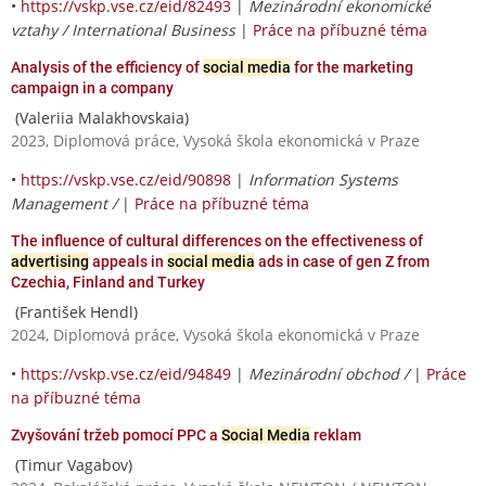
•
https://vskp.vse.cz/eid/82493
|
Mezinárodní ekonomické
vztahy / International Business
|
Práce na příbuzné téma
Analysis of the efficiency of
social media
for the marketing
campaign in a company
(Valeriia Malakhovskaia)
2023, Diplomová práce, Vysoká škola ekonomická v Praze
•
https://vskp.vse.cz/eid/90898
|
Information Systems
Management /
|
Práce na příbuzné téma
The influence of cultural differences on the effectiveness of
advertising
appeals in
social media
ads in case of gen Z from
Czechia, Finland and Turkey
(František Hendl)
2024, Diplomová práce, Vysoká škola ekonomická v Praze
•
https://vskp.vse.cz/eid/94849
|
Mezinárodní obchod /
|
Práce
na příbuzné téma
Zvyšování tržeb pomocí PPC a
Social Media
reklam
(Timur Vagabov)