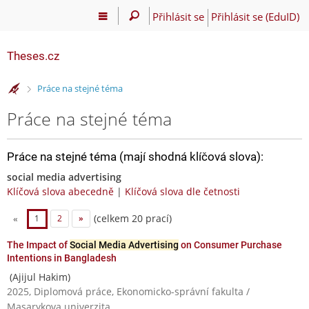
Přihlásit se
Přihlásit se (EduID)
Theses.cz
>
Práce na stejné téma
Práce na stejné téma
Práce na stejné téma (mají shodná klíčová slova):
social media advertising
Klíčová slova abecedně
|
Klíčová slova dle četnosti
(celkem 20 prací)
«
1
2
»
The Impact of
Social Media Advertising
on Consumer Purchase
Intentions in Bangladesh
(Ajijul Hakim)
2025, Diplomová práce, Ekonomicko-správní fakulta /
Masarykova univerzita