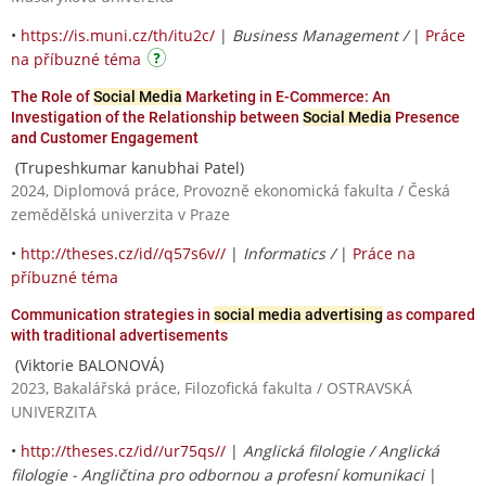
•
https://is.muni.cz/th/itu2c/
|
Business Management /
|
Práce
na příbuzné téma
The Role of
Social Media
Marketing in E-Commerce: An
Investigation of the Relationship between
Social Media
Presence
and Customer Engagement
(Trupeshkumar kanubhai Patel)
2024, Diplomová práce, Provozně ekonomická fakulta / Česká
zemědělská univerzita v Praze
•
http://theses.cz/id//q57s6v//
|
Informatics /
|
Práce na
příbuzné téma
Communication strategies in
social media advertising
as compared
with traditional advertisements
(Viktorie BALONOVÁ)
2023, Bakalářská práce, Filozofická fakulta / OSTRAVSKÁ
UNIVERZITA
•
http://theses.cz/id//ur75qs//
|
Anglická filologie / Anglická
filologie - Angličtina pro odbornou a profesní komunikaci
|