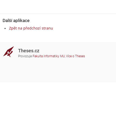
Další aplikace
Zpět na předchozí stranu
Theses.cz
Provozuje
Fakulta informatiky MU
,
Více o Theses
Potřebujete poradit?
Zapojené školy
theses@fi.muni.cz
Správci zapojených škol
Nápověda
Soukromí
Často kladené dotazy
Přístupnost