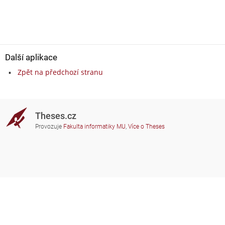
Další aplikace
Zpět na předchozí stranu
Theses.cz
Provozuje
Fakulta informatiky MU
,
Více o Theses
Potřebujete poradit?
Zapojené školy
theses@fi.muni.cz
Správci zapojených škol