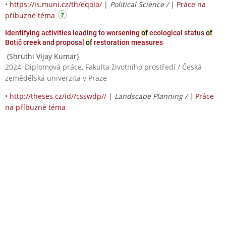
•
https://is.muni.cz/th/eqoia/
|
Political Science /
|
Práce na
příbuzné téma
Identifying activities leading to worsening
of
ecological status
of
Botič creek and proposal
of
restoration measures
(Shruthi Vijay Kumar)
2024, Diplomová práce, Fakulta životního prostředí / Česká
zemědělská univerzita v Praze
•
http://theses.cz/id//csswdp//
|
Landscape Planning /
|
Práce
na příbuzné téma