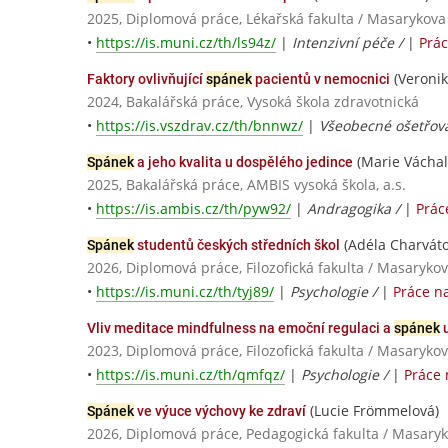
2025, Diplomová práce, Lékařská fakulta / Masarykova
•
https://is.muni.cz/th/ls94z/
|
Intenzivní péče /
|
Prá
(Veronik
Faktory ovlivňující
spánek
pacientů v nemocnici
2024, Bakalářská práce, Vysoká škola zdravotnická
•
https://is.vszdrav.cz/th/bnnwz/
|
Všeobecné ošetřova
(Marie Váchal
Spánek
a jeho kvalita u dospělého jedince
2025, Bakalářská práce, AMBIS vysoká škola, a.s.
•
https://is.ambis.cz/th/pyw92/
|
Andragogika /
|
Prác
(Adéla Charváto
Spánek
studentů českých středních škol
2026, Diplomová práce, Filozofická fakulta / Masarykov
•
https://is.muni.cz/th/tyj89/
|
Psychologie /
|
Práce n
Vliv meditace mindfulness na emoční regulaci a
spánek
u
2023, Diplomová práce, Filozofická fakulta / Masarykov
•
https://is.muni.cz/th/qmfqz/
|
Psychologie /
|
Práce 
(Lucie Frömmelová)
Spánek
ve výuce výchovy ke zdraví
2026, Diplomová práce, Pedagogická fakulta / Masaryk