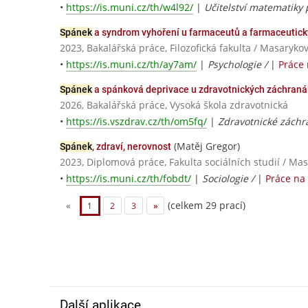
•
https://is.muni.cz/th/w4l92/
|
Učitelství matematiky p
Spánek
a syndrom vyhoření u farmaceutů a farmaceutick
2023, Bakalářská práce, Filozofická fakulta / Masaryko
•
https://is.muni.cz/th/ay7am/
|
Psychologie /
|
Práce
Spánek
a spánková deprivace u zdravotnických záchraná
2026, Bakalářská práce, Vysoká škola zdravotnická
•
https://is.vszdrav.cz/th/om5fq/
|
Zdravotnické záchr
(Matěj Gregor)
Spánek
, zdraví, nerovnost
2023, Diplomová práce, Fakulta sociálních studií / Ma
•
https://is.muni.cz/th/fobdt/
|
Sociologie /
|
Práce na
(celkem 29 prací)
«
1
2
3
»
Další aplikace