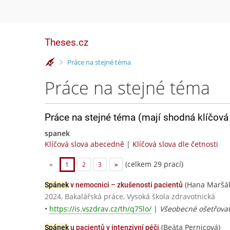
Theses.cz
>
Práce na stejné téma
Práce na stejné téma
Práce na stejné téma (mají shodná klíčová 
spanek
Klíčová slova abecedně
|
Klíčová slova dle četnosti
(celkem 29 prací)
«
1
2
3
»
(Hana Maršál
Spánek
v nemocnici – zkušenosti pacientů
2024, Bakalářská práce, Vysoká škola zdravotnická
•
https://is.vszdrav.cz/th/q75lo/
|
Všeobecné ošetřovat
(Beáta Pernicová)
Spánek
u pacientů v intenzivní péči