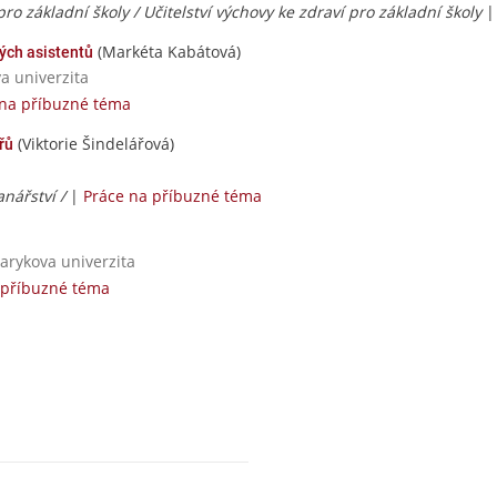
ro základní školy / Učitelství výchovy ke zdraví pro základní školy
(Markéta Kabátová)
ých asistentů
va univerzita
 na příbuzné téma
(Viktorie Šindelářová)
řů
anářství /
|
Práce na příbuzné téma
sarykova univerzita
 příbuzné téma