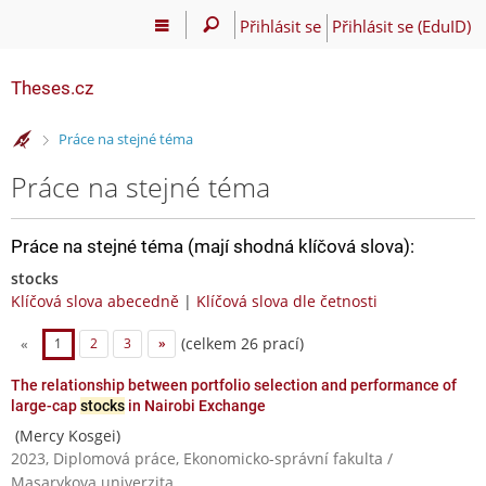
Přihlásit se
Přihlásit se (EduID)
Theses.cz
>
Práce na stejné téma
Práce na stejné téma
Práce na stejné téma (mají shodná klíčová slova):
stocks
Klíčová slova abecedně
|
Klíčová slova dle četnosti
(celkem 26 prací)
«
1
2
3
»
The relationship between portfolio selection and performance of
large-cap
stocks
in Nairobi Exchange
(Mercy Kosgei)
2023, Diplomová práce, Ekonomicko-správní fakulta /
Masarykova univerzita