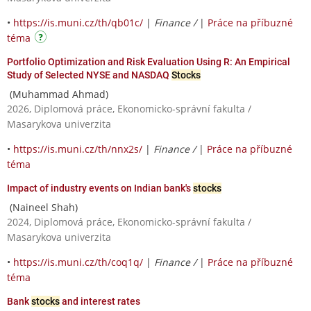
•
https://is.muni.cz/th/qb01c/
|
Finance /
|
Práce na příbuzné
téma
Portfolio Optimization and Risk Evaluation Using R: An Empirical
Study of Selected NYSE and NASDAQ
Stocks
(Muhammad Ahmad)
2026, Diplomová práce, Ekonomicko-správní fakulta /
Masarykova univerzita
•
https://is.muni.cz/th/nnx2s/
|
Finance /
|
Práce na příbuzné
téma
Impact of industry events on Indian bank's
stocks
(Naineel Shah)
2024, Diplomová práce, Ekonomicko-správní fakulta /
Masarykova univerzita
•
https://is.muni.cz/th/coq1q/
|
Finance /
|
Práce na příbuzné
téma
Bank
stocks
and interest rates