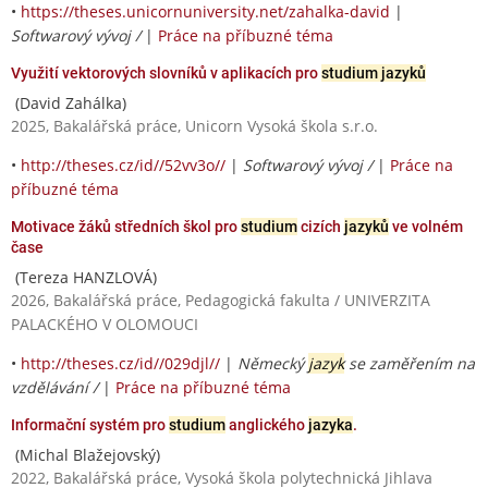
•
https://theses.unicornuniversity.net/zahalka-david
|
Softwarový vývoj /
|
Práce na příbuzné téma
Využití vektorových slovníků v aplikacích pro
studium jazyků
(David Zahálka)
2025, Bakalářská práce, Unicorn Vysoká škola s.r.o.
•
http://theses.cz/id//52vv3o//
|
Softwarový vývoj /
|
Práce na
příbuzné téma
Motivace žáků středních škol pro
studium
cizích
jazyků
ve volném
čase
(Tereza HANZLOVÁ)
2026, Bakalářská práce, Pedagogická fakulta / UNIVERZITA
PALACKÉHO V OLOMOUCI
•
http://theses.cz/id//029djl//
|
Německý
jazyk
se zaměřením na
vzdělávání /
|
Práce na příbuzné téma
Informační systém pro
studium
anglického
jazyka
.
(Michal Blažejovský)
2022, Bakalářská práce, Vysoká škola polytechnická Jihlava