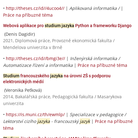
•
http://theses.cz/id//4ucoo4//
|
Aplikovaná informatika /
|
Práce na příbuzné téma
Webová aplikace pro
studium jazyka
Python a frameworku Django
(Denis Dagidir)
2021, Diplomová práce, Provozně ekonomická fakulta /
Mendelova univerzita v Brně
•
http://theses.cz/id//bmgi3e//
|
Inženýrská informatika /
Automatizace řízení a informatika
|
Práce na příbuzné téma
Studium
francouzského
jazyka
na úrovni ZŠ s podporou
elektronických médií
(Veronika Peťková)
2014, Bakalářská práce, Pedagogická fakulta / Masarykova
univerzita
•
https://is.muni.cz/th/ewmlp/
|
Specializace v pedagogice /
Lektorství cizího
jazyka
- francouzský
jazyk
|
Práce na příbuzné
téma