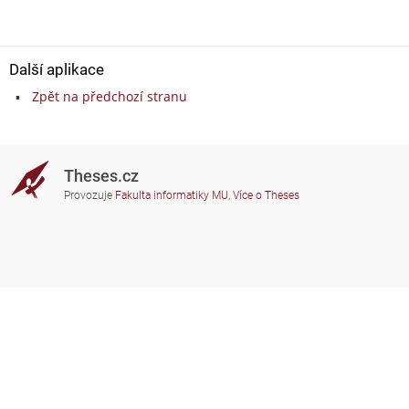
Další aplikace
Zpět na předchozí stranu
Theses.cz
Provozuje
Fakulta informatiky MU
,
Více o Theses
Potřebujete poradit?
Zapojené školy
theses@fi.muni.cz
Správci zapojených škol
Nápověda
Soukromí
Často kladené dotazy
Přístupnost