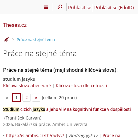
Přihlásit se
Přihlásit se (EduID)
Theses.cz
>
Práce na stejné téma
Práce na stejné téma
Práce na stejné téma (mají shodná klíčová slova):
studium jazyku
Klíčová slova abecedně
|
Klíčová slova dle četnosti
(celkem 20 prací)
«
1
2
»
Studium
cizích
jazyku
a jeho vliv na kognitivní funkce v dospělosti
(František Carvan)
2026, Bakalářská práce, Ambis Univerzita
•
https://is.ambis.cz/th/cwfvv/
|
Andragogika /
|
Práce na