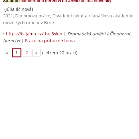
Studium
činoherního herectví na JAMU očima Slovenky
(Júlia Ilčinová)
2021, Diplomová práce, Divadelní fakulta / Janáčkova akademie
múzických umění v Brně
•
https://is.jamu.cz/th/c3yke/
|
Dramatická umění / Činoherní
herectví
|
Práce na příbuzné téma
(celkem 20 prací)
«
1
2
»