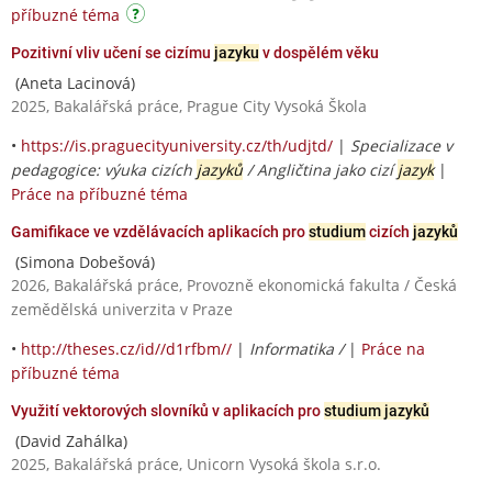
příbuzné téma
Pozitivní vliv učení se cizímu
jazyku
v dospělém věku
(Aneta Lacinová)
2025, Bakalářská práce, Prague City Vysoká Škola
•
https://is.praguecityuniversity.cz/th/udjtd/
|
Specializace v
pedagogice: výuka cizích
jazyků
/ Angličtina jako cizí
jazyk
|
Práce na příbuzné téma
Gamifikace ve vzdělávacích aplikacích pro
studium
cizích
jazyků
(Simona Dobešová)
2026, Bakalářská práce, Provozně ekonomická fakulta / Česká
zemědělská univerzita v Praze
•
http://theses.cz/id//d1rfbm//
|
Informatika /
|
Práce na
příbuzné téma
Využití vektorových slovníků v aplikacích pro
studium jazyků
(David Zahálka)
2025, Bakalářská práce, Unicorn Vysoká škola s.r.o.