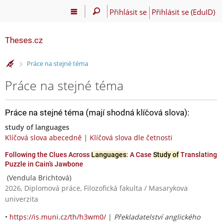
Přihlásit se
Přihlásit se (EduID)
Theses.cz
>
Práce na stejné téma
Práce na stejné téma
Práce na stejné téma (mají shodná klíčová slova):
study of languages
Klíčová slova abecedně
|
Klíčová slova dle četnosti
Following the Clues Across
Languages
: A Case
Study of
Translating
Puzzle in Cain’s Jawbone
(Vendula Brichtová)
2026, Diplomová práce, Filozofická fakulta / Masarykova
univerzita
•
https://is.muni.cz/th/h3wm0/
|
Překladatelství anglického