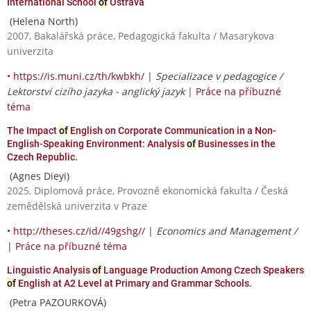
International School
of
Ostrava
(Helena North)
2007, Bakalářská práce, Pedagogická fakulta / Masarykova
univerzita
•
https://is.muni.cz/th/kwbkh/
|
Specializace v pedagogice /
Lektorství cizího jazyka - anglický jazyk
|
Práce na příbuzné
téma
The Impact
of
English on Corporate Communication in a Non-
English-Speaking Environment: Analysis
of
Businesses in the
Czech Republic.
(Agnes Dieyi)
2025, Diplomová práce, Provozně ekonomická fakulta / Česká
zemědělská univerzita v Praze
•
http://theses.cz/id//49gshg//
|
Economics and Management /
|
Práce na příbuzné téma
Linguistic Analysis
of
Language Production Among Czech Speakers
of
English at A2 Level at Primary and Grammar Schools.
(Petra PAZOURKOVÁ)