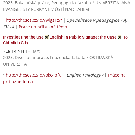
2023, Bakalářská práce, Pedagogická fakulta / UNIVERZITA JANA
EVANGELISTY PURKYNĚ V ÚSTÍ NAD LABEM
•
http://theses.cz/id//wlgs1z//
|
Specializace v pedagogice / AJ
SV 14
|
Práce na příbuzné téma
Investigating the Use
of
English in Public Signage: the Case
of
Ho
Chi Minh City
(Le TRINH THI MY)
2025, Disertační práce, Filozofická fakulta / OSTRAVSKÁ
UNIVERZITA
•
http://theses.cz/id//okc4pf//
|
English Philology /
|
Práce na
příbuzné téma