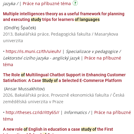
jazyka /
|
Práce na příbuzné téma
Multiple intelligences theory as a useful framework for planning
and executing
study
trips for learners
of languages
(Ondřej Špaček)
2013, Bakalářská práce, Pedagogická fakulta / Masarykova
univerzita
•
https://is.muni.cz/th/uieuh/
|
Specializace v pedagogice /
Lektorství cizího jazyka - anglický jazyk
|
Práce na příbuzné
téma
The Role
of
Multilingual Chatbot Support in Enhancing Customer
Satisfaction: A Case
Study of
a Selected E-Commerce Platform
(Ansar Mussakhitov)
2026, Bakalářská práce, Provozně ekonomická fakulta / Česká
zemědělská univerzita v Praze
•
http://theses.cz/id//itty65//
|
Informatics /
|
Práce na příbuzné
téma
A new role
of
English in education a case
study of
the First