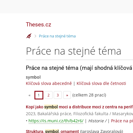
Theses.cz
>
Práce na stejné téma
Práce na stejné téma
Práce na stejné téma (mají shodná klíčová 
symbol
Klíčová slova abecedně
|
Klíčová slova dle četnosti
(celkem 28 prací)
«
1
2
3
»
Kopí jako
symbol
moci a distribuce moci z centra na perif
2023, Bakalářská práce, Filozofická fakulta / Masaryko
•
https://is.muni.cz/th/b42r6/
|
Historie /
|
Práce na p
(Jaroslava Zavoralová)
Struktura,
symbol
, ornament