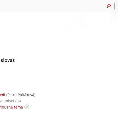
slova):
(Petra Polťáková)
erii
va univerzita
říbuzné téma