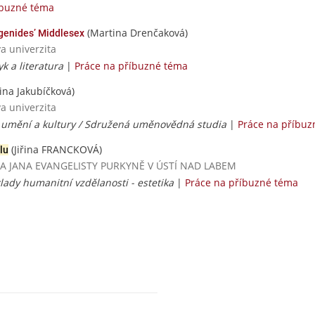
íbuzné téma
(Martina Drenčaková)
ugenides’ Middlesex
va univerzita
yk a literatura
|
Práce na příbuzné téma
ina Jakubíčková)
va univerzita
y umění a kultury / Sdružená uměnovědná studia
|
Práce na příbuz
(Jiřina FRANCKOVÁ)
lu
ERZITA JANA EVANGELISTY PURKYNĚ V ÚSTÍ NAD LABEM
lady humanitní vzdělanosti - estetika
|
Práce na příbuzné téma