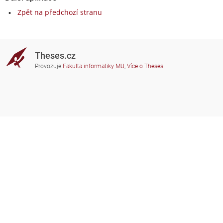
Zpět na předchozí stranu
Theses.cz
Provozuje
Fakulta informatiky MU
,
Více o Theses
Potřebujete poradit?
Zapojené školy
theses@fi.muni.cz
Správci zapojených škol
Nápověda
Soukromí
Často kladené dotazy
Přístupnost
Zobrazit klasickou verzi