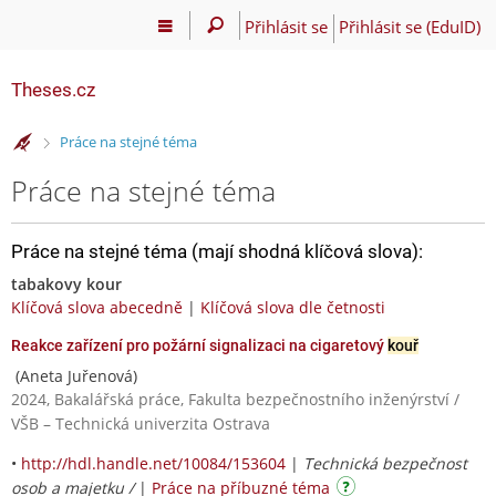
Přihlásit se
Přihlásit se (EduID)
Theses.cz
>
Práce na stejné téma
Práce na stejné téma
Práce na stejné téma (mají shodná klíčová slova):
tabakovy kour
Klíčová slova abecedně
|
Klíčová slova dle četnosti
Reakce zařízení pro požární signalizaci na cigaretový
kouř
(Aneta Juřenová)
2024, Bakalářská práce, Fakulta bezpečnostního inženýrství /
VŠB – Technická univerzita Ostrava
•
http://hdl.handle.net/10084/153604
|
Technická bezpečnost
osob a majetku /
|
Práce na příbuzné téma