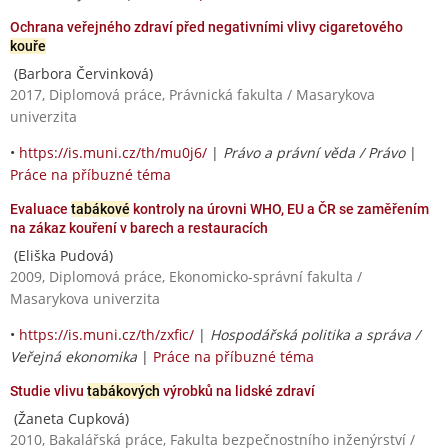
Ochrana veřejného zdraví před negativními vlivy cigaretového
kouře
(Barbora Červinková)
2017, Diplomová práce, Právnická fakulta / Masarykova
univerzita
•
https://is.muni.cz/th/mu0j6/
|
Právo a právní věda / Právo
|
Práce na příbuzné téma
Evaluace
tabákové
kontroly na úrovni WHO, EU a ČR se zaměřením
na zákaz kouření v barech a restauracích
(Eliška Pudová)
2009, Diplomová práce, Ekonomicko-správní fakulta /
Masarykova univerzita
•
https://is.muni.cz/th/zxfic/
|
Hospodářská politika a správa /
Veřejná ekonomika
|
Práce na příbuzné téma
Studie vlivu
tabákových
výrobků na lidské zdraví
(Žaneta Cupková)
2010, Bakalářská práce, Fakulta bezpečnostního inženýrství /