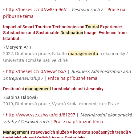
•
http://theses.cz/id//w8zm9e//
|
Cestovní ruch /
|
Práce na
příbuzné téma
Impact of Smart Tourism Technologies on
Tourist
Experience
Satisfaction and Sustainable
Destination
Image: Evidence from
Istanbul
(Meryem Ari)
2022, Diplomová práce, Fakulta
managementu
a ekonomiky /
Univerzita Tomáše Bati ve Zlíně
•
http://theses.cz/id//eww1bx//
|
Business Administration and
Entrepreneurship /
|
Práce na příbuzné téma
Destinační
management
turistické oblasti Jeseníky
(Sabina Hábová)
2019, Diplomová práce, Vysoká škola ekonomická v Praze
•
http://www.vse.cz/vskp/eid/81297
|
Mezinárodní ekonomické
vztahy / Cestovní ruch
|
Práce na příbuzné téma
Management
stravovacích služeb v kontextu současných trendů v
turistické oblasti Orlické hory a Podorlicko