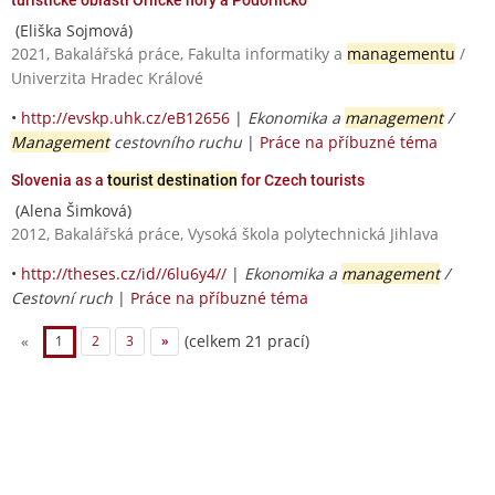
(Eliška Sojmová)
2021, Bakalářská práce, Fakulta informatiky a
managementu
/
Univerzita Hradec Králové
•
http://evskp.uhk.cz/eB12656
|
Ekonomika a
management
/
Management
cestovního ruchu
|
Práce na příbuzné téma
Slovenia as a
tourist destination
for Czech tourists
(Alena Šimková)
2012, Bakalářská práce, Vysoká škola polytechnická Jihlava
•
http://theses.cz/id//6lu6y4//
|
Ekonomika a
management
/
Cestovní ruch
|
Práce na příbuzné téma
(celkem 21 prací)
«
1
2
3
»