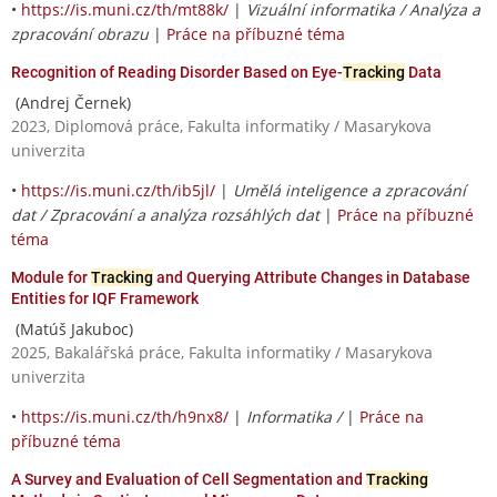
•
https://is.muni.cz/th/mt88k/
|
Vizuální informatika / Analýza a
zpracování obrazu
|
Práce na příbuzné téma
Recognition of Reading Disorder Based on Eye-
Tracking
Data
(Andrej Černek)
2023, Diplomová práce, Fakulta informatiky / Masarykova
univerzita
•
https://is.muni.cz/th/ib5jl/
|
Umělá inteligence a zpracování
dat / Zpracování a analýza rozsáhlých dat
|
Práce na příbuzné
téma
Module for
Tracking
and Querying Attribute Changes in Database
Entities for IQF Framework
(Matúš Jakuboc)
2025, Bakalářská práce, Fakulta informatiky / Masarykova
univerzita
•
https://is.muni.cz/th/h9nx8/
|
Informatika /
|
Práce na
příbuzné téma
A Survey and Evaluation of Cell Segmentation and
Tracking