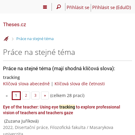
Přihlásit se
Přihlásit se (EduID)
Theses.cz
>
Práce na stejné téma
Práce na stejné téma
Práce na stejné téma (mají shodná klíčová slova):
tracking
Klíčová slova abecedně
|
Klíčová slova dle četnosti
(celkem 28 prací)
«
1
2
3
»
Eye of the teacher: Using eye
tracking
to explore professional
vision of teachers and teachers gaze
(Zuzana Juříková)
2022, Disertační práce, Filozofická fakulta / Masarykova
univerzita