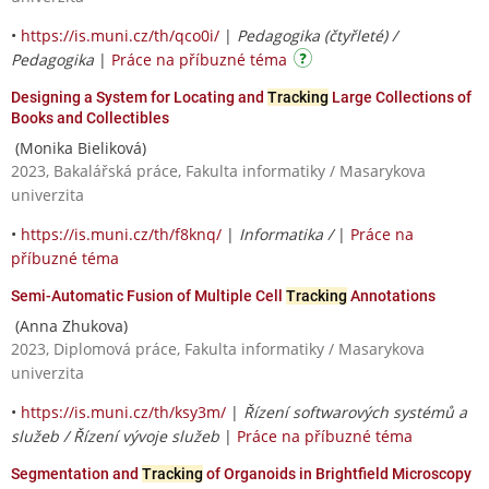
•
https://is.muni.cz/th/qco0i/
|
Pedagogika (čtyřleté) /
Pedagogika
|
Práce na příbuzné téma
Designing a System for Locating and
Tracking
Large Collections of
Books and Collectibles
(Monika Bieliková)
2023, Bakalářská práce, Fakulta informatiky / Masarykova
univerzita
•
https://is.muni.cz/th/f8knq/
|
Informatika /
|
Práce na
příbuzné téma
Semi-Automatic Fusion of Multiple Cell
Tracking
Annotations
(Anna Zhukova)
2023, Diplomová práce, Fakulta informatiky / Masarykova
univerzita
•
https://is.muni.cz/th/ksy3m/
|
Řízení softwarových systémů a
služeb / Řízení vývoje služeb
|
Práce na příbuzné téma
Segmentation and
Tracking
of Organoids in Brightfield Microscopy