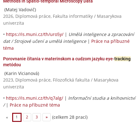
Methods in Spatio-temporal Microscopy Data
(Matej Vadovič)
2026, Diplomová práce, Fakulta informatiky / Masarykova
univerzita
•
https://is.muni.cz/th/uro5y/
|
Umělá inteligence a zpracování
dat / Strojové učení a umělá inteligence
|
Práce na příbuzné
téma
Porovnanie čítania v materinskom a cudzom jazyku eye-
tracking
metódou
(Karin Vicianová)
2023, Diplomová práce, Filozofická fakulta / Masarykova
univerzita
•
https://is.muni.cz/th/q7alg/
|
Informační studia a knihovnictví
/
|
Práce na příbuzné téma
(celkem 28 prací)
«
1
2
3
»