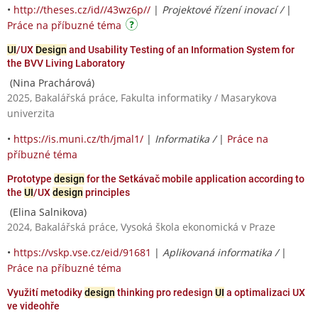
•
http://theses.cz/id//43wz6p//
|
Projektové řízení inovací /
|
Práce na příbuzné téma
UI
/UX
Design
and Usability Testing of an Information System for
the BVV Living Laboratory
(Nina Prachárová)
2025, Bakalářská práce, Fakulta informatiky / Masarykova
univerzita
•
https://is.muni.cz/th/jmal1/
|
Informatika /
|
Práce na
příbuzné téma
Prototype
design
for the Setkávač mobile application according to
the
UI
/UX
design
principles
(Elina Salnikova)
2024, Bakalářská práce, Vysoká škola ekonomická v Praze
•
https://vskp.vse.cz/eid/91681
|
Aplikovaná informatika /
|
Práce na příbuzné téma
Využití metodiky
design
thinking pro redesign
UI
a optimalizaci UX
ve videohře