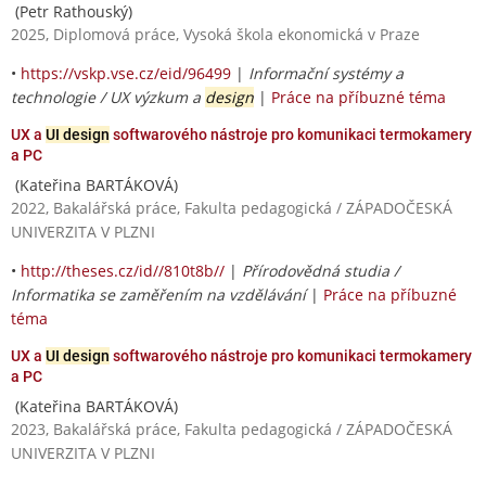
(Petr Rathouský)
2025, Diplomová práce, Vysoká škola ekonomická v Praze
•
https://vskp.vse.cz/eid/96499
|
Informační systémy a
technologie / UX výzkum a
design
|
Práce na příbuzné téma
UX a
UI design
softwarového nástroje pro komunikaci termokamery
a PC
(Kateřina BARTÁKOVÁ)
2022, Bakalářská práce, Fakulta pedagogická / ZÁPADOČESKÁ
UNIVERZITA V PLZNI
•
http://theses.cz/id//810t8b//
|
Přírodovědná studia /
Informatika se zaměřením na vzdělávání
|
Práce na příbuzné
téma
UX a
UI design
softwarového nástroje pro komunikaci termokamery
a PC
(Kateřina BARTÁKOVÁ)
2023, Bakalářská práce, Fakulta pedagogická / ZÁPADOČESKÁ
UNIVERZITA V PLZNI