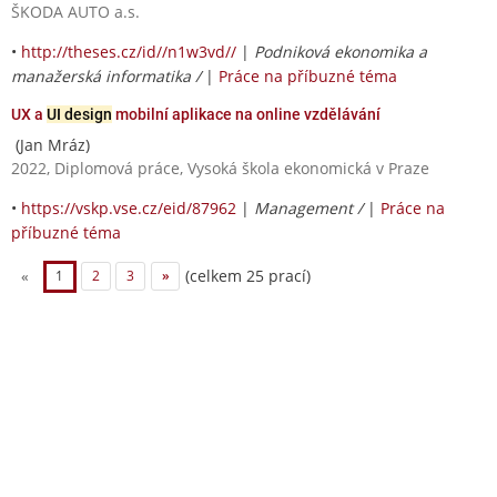
ŠKODA AUTO a.s.
•
http://theses.cz/id//n1w3vd//
|
Podniková ekonomika a
manažerská informatika /
|
Práce na příbuzné téma
UX a
UI design
mobilní aplikace na online vzdělávání
(Jan Mráz)
2022, Diplomová práce, Vysoká škola ekonomická v Praze
•
https://vskp.vse.cz/eid/87962
|
Management /
|
Práce na
příbuzné téma
(celkem 25 prací)
«
1
2
3
»