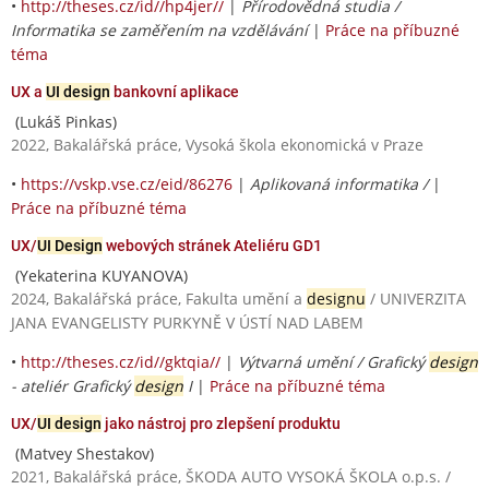
•
http://theses.cz/id//hp4jer//
|
Přírodovědná studia /
Informatika se zaměřením na vzdělávání
|
Práce na příbuzné
téma
UX a
UI design
bankovní aplikace
(Lukáš Pinkas)
2022, Bakalářská práce, Vysoká škola ekonomická v Praze
•
https://vskp.vse.cz/eid/86276
|
Aplikovaná informatika /
|
Práce na příbuzné téma
UX/
UI Design
webových stránek Ateliéru GD1
(Yekaterina KUYANOVA)
2024, Bakalářská práce, Fakulta umění a
designu
/ UNIVERZITA
JANA EVANGELISTY PURKYNĚ V ÚSTÍ NAD LABEM
•
http://theses.cz/id//gktqia//
|
Výtvarná umění / Grafický
design
- ateliér Grafický
design
I
|
Práce na příbuzné téma
UX/
UI design
jako nástroj pro zlepšení produktu
(Matvey Shestakov)
2021, Bakalářská práce, ŠKODA AUTO VYSOKÁ ŠKOLA o.p.s. /