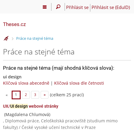
Přihlásit se
Přihlásit se (EduID)
Theses.cz
>
Práce na stejné téma
Práce na stejné téma
Práce na stejné téma (mají shodná klíčová slova):
ui design
Klíčová slova abecedně
|
Klíčová slova dle četnosti
(celkem 25 prací)
«
1
2
3
»
UX/
UI design
webové stránky
(Magdalena Chlumová)
, Diplomová práce, Celoškolská pracoviště (studium mimo
fakulty) / České vysoké učení technické v Praze