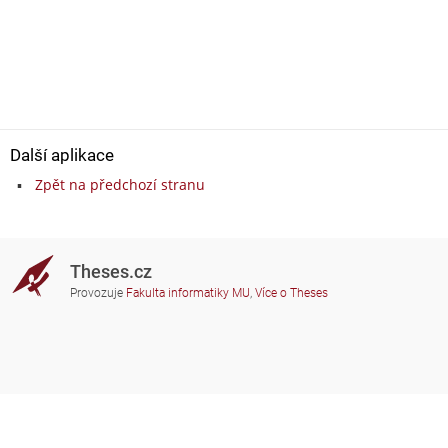
Další aplikace
Zpět na předchozí stranu
Theses.cz
Provozuje
Fakulta informatiky MU
,
Více o Theses
Potřebujete poradit?
Zapojené školy
theses@fi.muni.cz
Správci zapojených škol