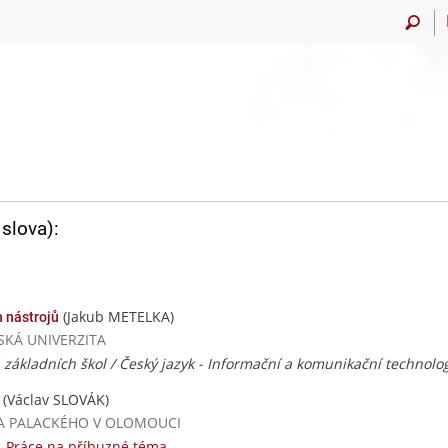
slova):
(Jakub METELKA)
h nástrojů
VSKÁ UNIVERZITA
ň základních škol / Český jazyk - Informační a komunikační technolo
(Václav SLOVÁK)
RZITA PALACKÉHO V OLOMOUCI
|
Práce na příbuzné téma