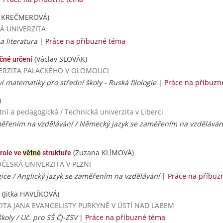
e KREČMEROVÁ)
SKÁ UNIVERZITA
 a literatura
|
Práce na příbuzné téma
(Václav SLOVÁK)
ečné určení
NIVERZITA PALACKÉHO V OLOMOUCI
í matematiky pro střední školy - Ruská filologie
|
Práce na příbuzn
)
ní a pedagogická / Technická univerzita v Liberci
ěřením na vzdělávání / Německý jazyk se zaměřením na vzděláván
(Zuzana KLÍMOVÁ)
 role ve
větné
struktuře
DOČESKÁ UNIVERZITA V PLZNI
ice / Anglický jazyk se zaměřením na vzdělávání
|
Práce na příbuz
(Jitka HAVLÍKOVÁ)
ERZITA JANA EVANGELISTY PURKYNĚ V ÚSTÍ NAD LABEM
školy / Uč. pro SŠ ČJ-ZSV
|
Práce na příbuzné téma