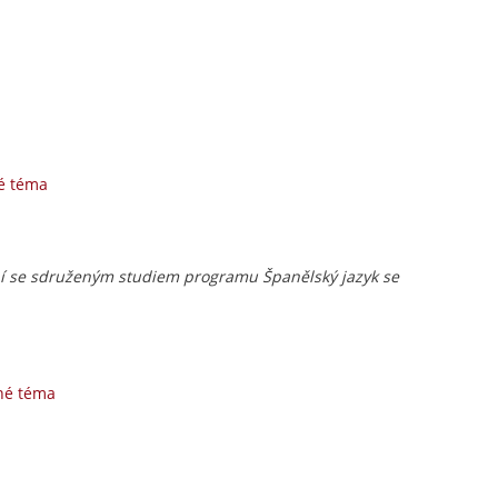
é téma
í se sdruženým studiem programu Španělský jazyk se
né téma