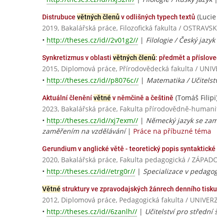
(Luci
Distrubuce
větných členů
v odlišných typech textů
2019, Bakalářská práce, Filozofická fakulta / OSTRAV
•
http://theses.cz/id//2v01g2//
|
Filologie / Český jazyk
Synkretizmus v oblasti
větných členů
: předmět a příslov
2015, Diplomová práce, Přírodovědecká fakulta / U
•
http://theses.cz/id//p8076c//
|
Matematika / Učitelstv
(Tomáš Filipi
Aktuální členění
větné
v němčině a češtině
2023, Bakalářská práce, Fakulta přírodovědně-humanit
•
http://theses.cz/id//xj7exm//
|
Německý jazyk se zam
zaměřením na vzdělávání
|
Práce na příbuzné téma
Gerundium v anglické větě - teoretický popis syntaktické
2020, Bakalářská práce, Fakulta pedagogická / ZÁPA
•
http://theses.cz/id//etrg0r//
|
Specializace v pedagog
Větné
struktury ve zpravodajských žánrech denního tisku
2012, Diplomová práce, Pedagogická fakulta / UNIV
•
http://theses.cz/id//6zanlh//
|
Učitelství pro střední 