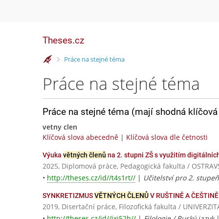
Theses.cz
>
Práce na stejné téma
Práce na stejné téma
Práce na stejné téma (mají shodná klíčová 
vetny clen
Klíčová slova abecedně
|
Klíčová slova dle četnosti
Výuka
větných členů
na 2. stupni ZŠ s využitím digitálníc
2025, Diplomová práce, Pedagogická fakulta / OSTRA
•
http://theses.cz/id//t4s1rt//
|
Učitelství pro 2. stupe
SYNKRETIZMUS
VĚTNÝCH ČLENŮ
V RUŠTINĚ A ČEŠTINĚ
2019, Disertační práce, Filozofická fakulta / UNIVE
•
http://theses.cz/id//ixj52h//
|
Filologie / Ruský jazyk