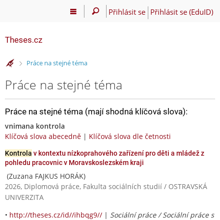
Přihlásit se
Přihlásit se (EduID)
Theses.cz
>
Práce na stejné téma
Práce na stejné téma
Práce na stejné téma (mají shodná klíčová slova):
vnimana kontrola
Klíčová slova abecedně
|
Klíčová slova dle četnosti
Kontrola
v kontextu nízkoprahového zařízení pro děti a mládež z
pohledu pracovnic v Moravskoslezském kraji
(Zuzana FAJKUS HORÁK)
2026, Diplomová práce, Fakulta sociálních studií / OSTRAVSKÁ
UNIVERZITA
•
http://theses.cz/id//ihbqg9//
|
Sociální práce / Sociální práce s