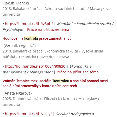
(Jakub Křenek)
2013, Bakalářská práce, Fakulta sociálních studií / Masarykova
univerzita
•
https://is.muni.cz/th/iv3ph/
|
Mediální a komunikační studia /
Psychologie
|
Práce na příbuzné téma
Hodnocení a
kontrola
práce zaměstnanců
(Veronika Agelová)
2010, Bakalářská práce, Ekonomická fakulta / Vysoká škola
báňská - Technická univerzita Ostrava
•
http://hdl.handle.net/10084/80830
|
Ekonomika a
management / Management
|
Práce na příbuzné téma
Vnímání hranice mezi sociální
kontrolou
a sociální pomocí mezi
sociálními pracovníky v kontaktních centrech
(Aneta Figarová)
2025, Diplomová práce, Filozofická fakulta / Masarykova
univerzita
•
https://is.muni.cz/th/zasjy/
|
Sociální pedagogika a