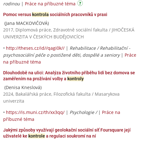
rodinou
|
Práce na příbuzné téma
Pomoc versus
kontrola
sociálních pracovníků v praxi
(Jana MACKOVIČOVÁ)
2017, Diplomová práce, Zdravotně sociální fakulta / JIHOČESKÁ
UNIVERZITA V ČESKÝCH BUDĚJOVICÍCH
•
http://theses.cz/id//qagi0k//
|
Rehabilitace / Rehabilitační -
psychosociální péče o postižené děti, dospělé a seniory
|
Práce
na příbuzné téma
Dlouhodobě na ulici: Analýza životního příběhu lidí bez domova se
zaměřením na prožívání volby a
kontroly
(Denisa Kneslová)
2024, Bakalářská práce, Filozofická fakulta / Masarykova
univerzita
•
https://is.muni.cz/th/xx3qq/
|
Psychologie /
|
Práce na
příbuzné téma
Jakými způsoby využívají geolokační sociální síť Foursquare její
uživatelé ke
kontrole
a regulaci soukromí na ní