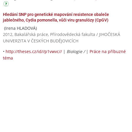
Hledání SNP pro genetické mapování resistence obaleče
jablečného, Cydia pomonella, vůči viru granulózy (CpGV)
(Irena HLADOVÁ)
2012, Bakalářská práce, Přírodovědecká fakulta / JIHOČESKÁ
UNIVERZITA V ČESKÝCH BUDĚJOVICÍCH
•
http://theses.cz/id//p1vwvc//
|
Biologie /
|
Práce na příbuzné
téma