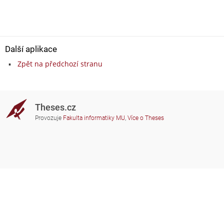
Další aplikace
Zpět na předchozí stranu
Theses.cz
Provozuje
Fakulta informatiky MU
,
Více o Theses
Potřebujete poradit?
Zapojené školy
theses@fi.muni.cz
Správci zapojených škol
Nápověda
Soukromí