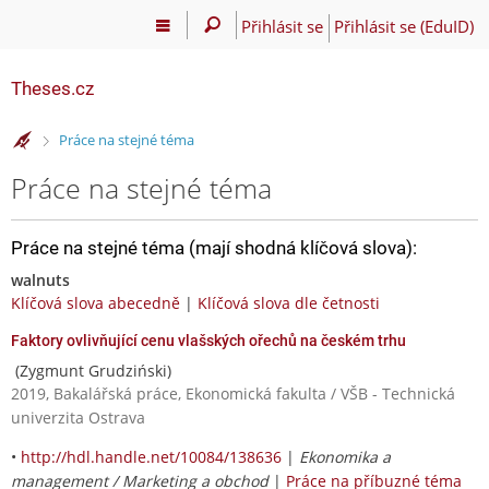
Přihlásit se
Přihlásit se (EduID)
Theses.cz
>
Práce na stejné téma
Práce na stejné téma
Práce na stejné téma (mají shodná klíčová slova):
walnuts
Klíčová slova abecedně
|
Klíčová slova dle četnosti
Faktory ovlivňující cenu vlašských ořechů na českém trhu
(Zygmunt Grudziński)
2019, Bakalářská práce, Ekonomická fakulta / VŠB - Technická
univerzita Ostrava
•
http://hdl.handle.net/10084/138636
|
Ekonomika a
management / Marketing a obchod
|
Práce na příbuzné téma