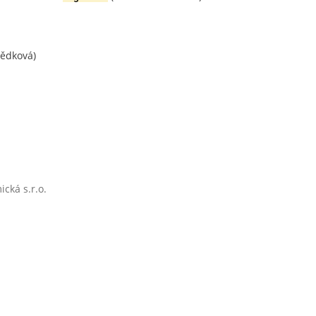
Dědková)
cká s.r.o.