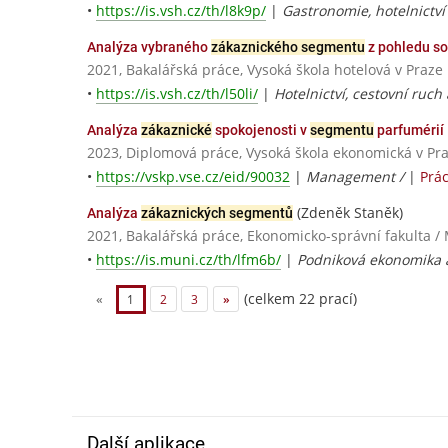
•
https://is.vsh.cz/th/l8k9p/
|
Gastronomie, hotelnictví 
Analýza vybraného
zákaznického segmentu
z pohledu so
2021, Bakalářská práce, Vysoká škola hotelová v Praze
•
https://is.vsh.cz/th/l50li/
|
Hotelnictví, cestovní ruc
Analýza
zákaznické
spokojenosti v
segmentu
parfumérií
2023, Diplomová práce, Vysoká škola ekonomická v Pr
•
https://vskp.vse.cz/eid/90032
|
Management /
|
Prá
(Zdeněk Staněk)
Analýza
zákaznických segmentů
2021, Bakalářská práce, Ekonomicko-správní fakulta /
•
https://is.muni.cz/th/lfm6b/
|
Podniková ekonomika
(celkem 22 prací)
«
1
2
3
»
Další aplikace