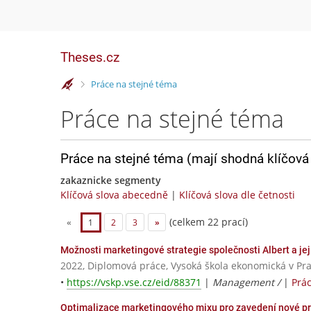
Theses.cz
>
Práce na stejné téma
Práce na stejné téma
Práce na stejné téma (mají shodná klíčová 
zakaznicke segmenty
Klíčová slova abecedně
|
Klíčová slova dle četnosti
(celkem 22 prací)
«
1
2
3
»
Možnosti marketingové strategie společnosti Albert a jej
2022, Diplomová práce, Vysoká škola ekonomická v Pr
•
https://vskp.vse.cz/eid/88371
|
Management /
|
Prá
Optimalizace marketingového mixu pro zavedení nové pr