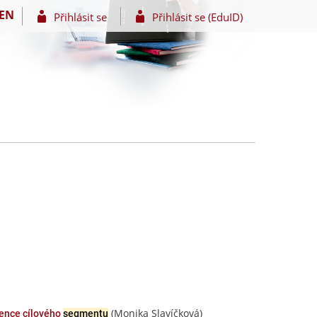
EN
Přihlásit se
Přihlásit se (EduID)
(Monika Slavíčková)
ence cílového
segmentu