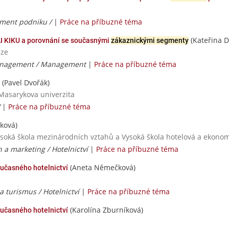
ment podniku /
|
Práce na příbuzné téma
(Kateřina 
I KIKU a porovnání se současnými
zákaznickými segmenty
aze
anagement / Management
|
Práce na příbuzné téma
(Pavel Dvořák)
 Masarykova univerzita
/
|
Práce na příbuzné téma
nková)
ysoká škola mezinárodních vztahů a Vysoká škola hotelová a ekonomi
h a marketing / Hotelnictví
|
Práce na příbuzné téma
(Aneta Němečková)
učasného hotelnictví
a turismus / Hotelnictví
|
Práce na příbuzné téma
(Karolína Zburníková)
učasného hotelnictví