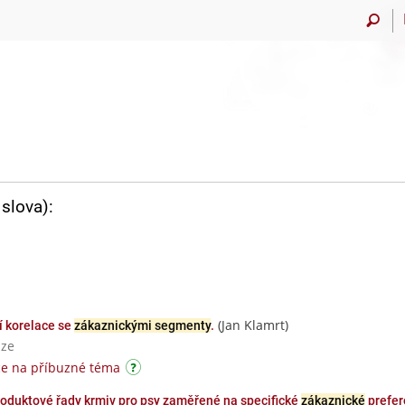
slova):
(Jan Klamrt)
í korelace se
zákaznickými segmenty
.
aze
ce na příbuzné téma
oduktové řady krmiv pro psy zaměřené na specifické
zákaznické
prefer