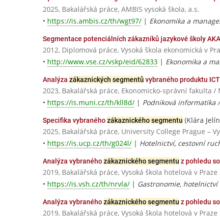
2025, Bakalářská práce, AMBIS vysoká škola, a.s.
•
https://is.ambis.cz/th/wgt97/
|
Ekonomika a manage
Segmentace potenciálních zákazníků jazykové školy AKA
2012, Diplomová práce, Vysoká škola ekonomická v Pr
•
http://www.vse.cz/vskp/eid/62833
|
Ekonomika a m
Analýza
zákaznických segmentů
vybraného produktu ICT
2023, Bakalářská práce, Ekonomicko-správní fakulta /
•
https://is.muni.cz/th/kll8d/
|
Podniková informatika 
(Klára Jelí
Specifika vybraného
zákaznického segmentu
2025, Bakalářská práce, University College Prague – V
•
https://is.ucp.cz/th/g024l/
|
Hotelnictví, cestovní ruc
Analýza vybraného
zákaznického segmentu
z pohledu so
2019, Bakalářská práce, Vysoká škola hotelová v Praze
•
https://is.vsh.cz/th/nrvla/
|
Gastronomie, hotelnictví 
Analýza vybraného
zákaznického segmentu
z pohledu so
2019, Bakalářská práce, Vysoká škola hotelová v Praze