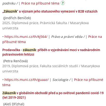
podniku /
|
Práce na příbuzné téma
„
Zákazník
" a význam jeho statusového vymezení v B2B vztazích
(Jindřich Beníček)
2025, Diplomová práce, Právnická fakulta / Masarykova
univerzita
•
https://is.muni.cz/th/kj564/
|
Právo a právní věda /
|
Práce na
příbuzné téma
Prodavačka -
zákazník
: příběh o vyjednávání moci v nadnárodním
potravinovém řetězci
(Petra Renčová)
2019, Diplomová práce, Fakulta sociálních studií / Masarykova
univerzita
•
https://is.muni.cz/th/guaaz/
|
Sociologie /
|
Práce na příbuzné
téma
Zákazník
v globálním obchodě před a po světové pandemii covid-19
(let 2019-2021)
(Aleš Dřízhal)