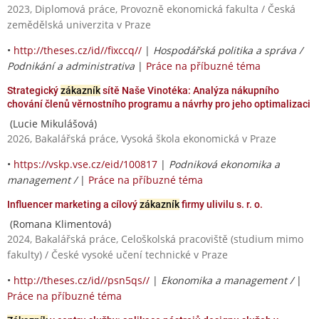
2023, Diplomová práce, Provozně ekonomická fakulta / Česká
zemědělská univerzita v Praze
•
http://theses.cz/id//fixccq//
|
Hospodářská politika a správa /
Podnikání a administrativa
|
Práce na příbuzné téma
Strategický
zákazník
sítě Naše Vinotéka: Analýza nákupního
chování členů věrnostního programu a návrhy pro jeho optimalizaci
(Lucie Mikulášová)
2026, Bakalářská práce, Vysoká škola ekonomická v Praze
•
https://vskp.vse.cz/eid/100817
|
Podniková ekonomika a
management /
|
Práce na příbuzné téma
Influencer marketing a cílový
zákazník
firmy ulivilu s. r. o.
(Romana Klimentová)
2024, Bakalářská práce, Celoškolská pracoviště (studium mimo
fakulty) / České vysoké učení technické v Praze
•
http://theses.cz/id//psn5qs//
|
Ekonomika a management /
|
Práce na příbuzné téma