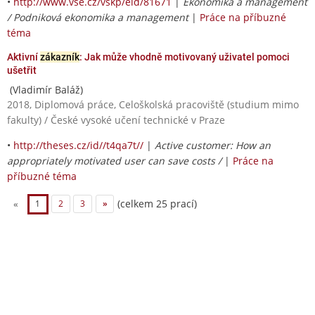
•
http://www.vse.cz/vskp/eid/81671
|
Ekonomika a management
/ Podniková ekonomika a management
|
Práce na příbuzné
téma
Aktivní
zákazník
: Jak může vhodně motivovaný uživatel pomoci
ušetřit
(Vladimír Baláž)
2018, Diplomová práce, Celoškolská pracoviště (studium mimo
fakulty) / České vysoké učení technické v Praze
•
http://theses.cz/id//t4qa7t//
|
Active customer: How an
appropriately motivated user can save costs /
|
Práce na
příbuzné téma
(celkem 25 prací)
«
1
2
3
»