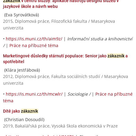
Zákazník
v centru služby: aplikace nástrojů designu služeb v
jazykové škole a návrh webu
(Eva Syrovátková)
2015, Diplomová práce, Filozofická fakulta / Masarykova
univerzita
•
https://is.muni.cz/th/aim9z/
|
Informační studia a knihovnictví
/
|
Práce na příbuzné téma
Marketingové důsledky stárnutí populace: Senior jako
zákazník
a
spotřebitel
(Klára Jestřábová)
2012, Diplomová práce, Fakulta sociálních studií / Masarykova
univerzita
•
https://is.muni.cz/th/mcwlr/
|
Sociologie /
|
Práce na příbuzné
téma
Dítě jako
zákazník
(Christian Dosoudil)
2019, Bakalářská práce, Vysoká škola ekonomická v Praze