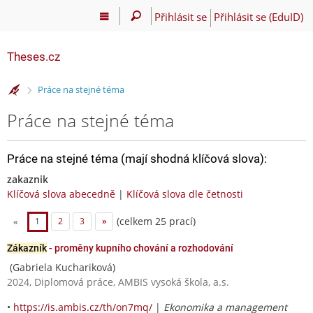
Přihlásit se
Přihlásit se (EduID)
Theses.cz
>
Práce na stejné téma
Práce na stejné téma
Práce na stejné téma (mají shodná klíčová slova):
zakaznik
Klíčová slova abecedně
|
Klíčová slova dle četnosti
(celkem 25 prací)
«
1
2
3
»
Zákazník
- proměny kupního chování a rozhodování
(Gabriela Kuchariková)
2024, Diplomová práce, AMBIS vysoká škola, a.s.
•
https://is.ambis.cz/th/on7mq/
|
Ekonomika a management